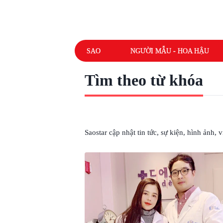
SAO
NGƯỜI MẪU - HOA HẬU
Tìm theo từ khóa
# LEE JIHYE
Saostar cập nhật tin tức, sự kiện, hình ảnh,