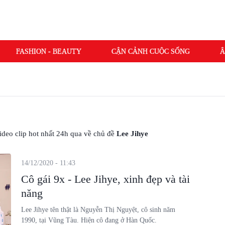
FASHION - BEAUTY
CẬN CẢNH CUỘC SỐNG
Â
 video clip hot nhất 24h qua về chủ đề
Lee Jihye
14/12/2020 - 11:43
Cô gái 9x - Lee Jihye, xinh đẹp và tài
năng
Lee Jihye tên thật là Nguyễn Thị Nguyệt, cô sinh năm
1990, tại Vũng Tàu. Hiện cô đang ở Hàn Quốc.