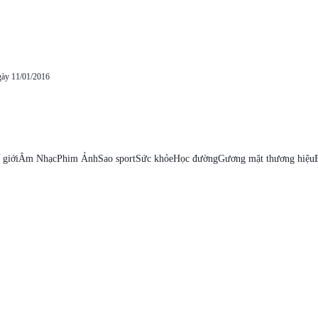
gày 11/01/2016
 giới
Âm Nhạc
Phim Ảnh
Sao sport
Sức khỏe
Học đường
Gương mặt thương hiệu