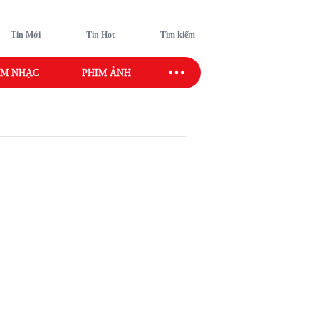
Tin Mới
Tin Hot
Tìm kiếm
M NHẠC
PHIM ẢNH
SAO SPORT