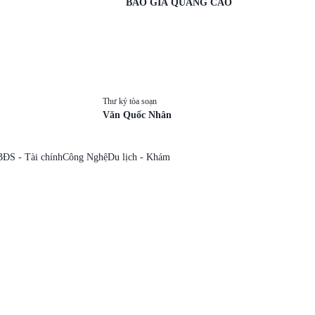
BÁO GIÁ QUẢNG CÁO
Thư ký tòa soạn
Văn Quốc Nhân
BĐS - Tài chính
Công Nghệ
Du lịch - Khám