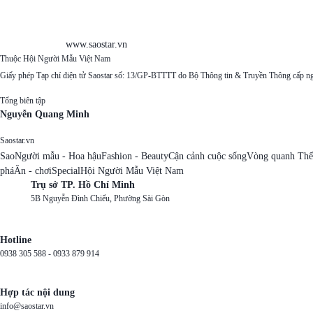
www.saostar.vn
Thuộc Hội Người Mẫu Việt Nam
Giấy phép Tạp chí điện tử Saostar số: 13/GP-BTTTT do Bộ Thông tin & Truyền Thông cấp n
Tổng biên tập
Nguyễn Quang Minh
Saostar.vn
Sao
Người mẫu - Hoa hậu
Fashion - Beauty
Cận cảnh cuộc sống
Vòng quanh Thế
phá
Ăn - chơi
Special
Hội Người Mẫu Việt Nam
Trụ sở TP. Hồ Chí Minh
5B Nguyễn Đình Chiểu, Phường Sài Gòn
Hotline
0938 305 588 -
0933 879 914
Hợp tác nội dung
info@saostar.vn