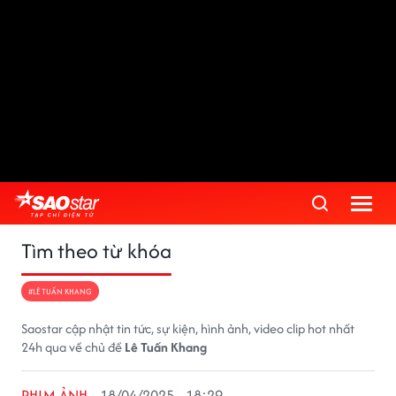
Tìm theo từ khóa
#LÊ TUẤN KHANG
Saostar cập nhật tin tức, sự kiện, hình ảnh, video clip hot nhất
24h qua về chủ đề
Lê Tuấn Khang
PHIM ẢNH
18/04/2025 - 18:29