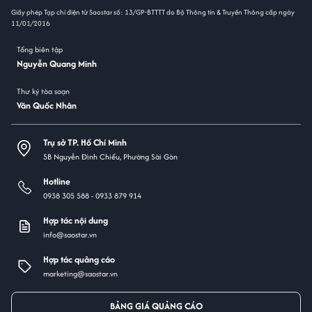
Giấy phép Tạp chí điện tử Saostar số: 13/GP-BTTTT do Bộ Thông tin & Truyền Thông cấp ngày
11/01/2016
Tổng biên tập
Nguyễn Quang Minh
Thư ký tòa soạn
Văn Quốc Nhân
Trụ sở TP. Hồ Chí Minh
5B Nguyễn Đình Chiểu, Phường Sài Gòn
Hotline
0938 305 588 -
0933 879 914
Hợp tác nội dung
info@saostar.vn
Hợp tác quảng cáo
marketing@saostar.vn
BẢNG GIÁ QUẢNG CÁO