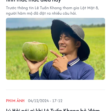
Trước thông tin Lê Tuấn Khang tham gia Lật Mặt 8,
người hâm mộ đã đặt ra nhiều câu hỏi.
PHIM ẢNH
04/12/2024 - 17:12
Lý Hải nói gì khi Lê Tuấn Khang bỏ 'đám