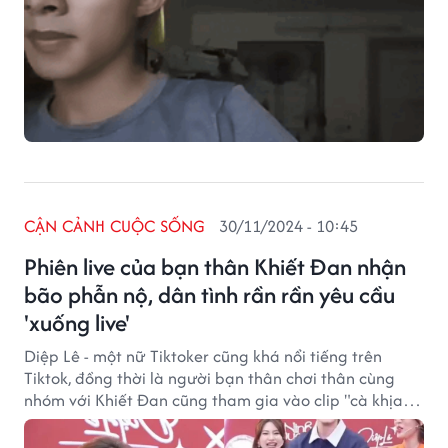
CẬN CẢNH CUỘC SỐNG
30/11/2024 - 10:45
Phiên live của bạn thân Khiết Đan nhận
bão phẫn nộ, dân tình rần rần yêu cầu
'xuống live'
Diệp Lê - một nữ Tiktoker cũng khá nổi tiếng trên
Tiktok, đồng thời là người bạn thân chơi thân cùng
nhóm với Khiết Đan cũng tham gia vào clip "cà khịa":
"Biết Khiết Đan là ai không?". Sau vụ việc này, hiện tại
cô đang bị dân mạng chỉ trích khá nhiều.