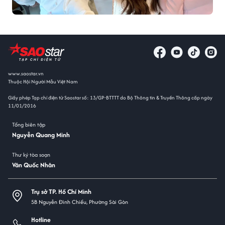
www.saostar.vn
Thuộc Hội Người Mẫu Việt Nam
Giấy phép Tạp chí điện tử Saostar số: 13/GP-BTTTT do Bộ Thông tin & Truyền Thông cấp ngày
11/01/2016
Tổng biên tập
Nguyễn Quang Minh
Thư ký tòa soạn
Văn Quốc Nhân
Trụ sở TP. Hồ Chí Minh
5B Nguyễn Đình Chiểu, Phường Sài Gòn
Hotline