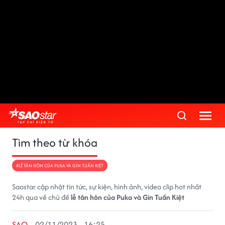
Tìm theo từ khóa
#LỄ TÂN HÔN CỦA PUKA VÀ GIN TUẤN KIỆT
Saostar cập nhật tin tức, sự kiện, hình ảnh, video clip hot nhất
24h qua về chủ đề
lễ tân hôn của Puka và Gin Tuấn Kiệt
SAO
02/11/2023 - 16:25