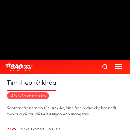
Tìm theo từ khóa
#LÊ ÂU NGÂN ANH MANG THAI
Saostar cập nhật tin tức, sự kiện, hình ảnh, video clip hot nhất
24h qua về chủ đề
Lê Âu Ngân Anh mang thai
SAO
24/11/2023 - 08:32