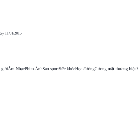
gày 11/01/2016
 giới
Âm Nhạc
Phim Ảnh
Sao sport
Sức khỏe
Học đường
Gương mặt thương hiệu