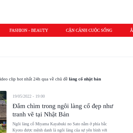
FASHION - BEAUTY
CẬN CẢNH CUỘC SỐNG
Â
 video clip hot nhất 24h qua về chủ đề
làng cổ nhật bản
19/05/2022 - 19:00
Đắm chìm trong ngôi làng cổ đẹp như
tranh vẽ tại Nhật Bản
Ngôi làng cổ Miyama Kayabuki no Sato nằm ở phía bắc
Kyoto được mệnh danh là ngôi làng của sự yên bình với