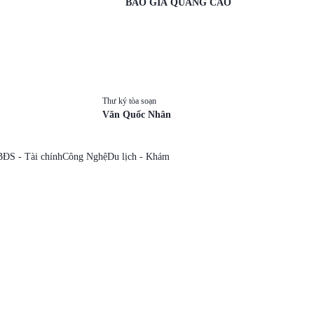
BÁO GIÁ QUẢNG CÁO
Thư ký tòa soạn
Văn Quốc Nhân
BĐS - Tài chính
Công Nghệ
Du lịch - Khám