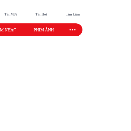
Tin Mới
Tin Hot
Tìm kiếm
M NHẠC
PHIM ẢNH
SAO SPORT