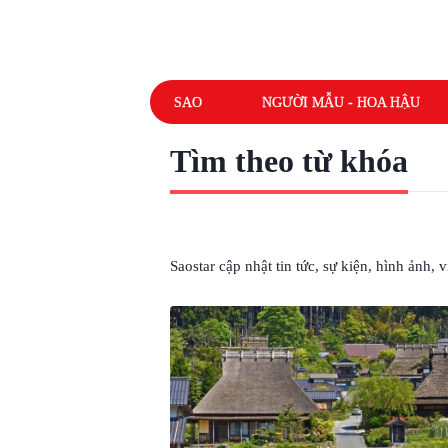
SAO
NGƯỜI MẪU - HOA HẬU
Tìm theo từ khóa
# LÀNG CỔ NHẬT BẢN
Saostar cập nhật tin tức, sự kiện, hình ảnh,