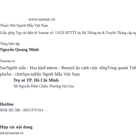
www.saostar.vn
Thuộc Hội Người Mẫu Việt Nam
Giấy phép Tạp chí điện tử Saostar số: 13/GP-BTTTT do Bộ Thông tin & Truyền Thông cấp n
Tổng biên tập
Nguyễn Quang Minh
Saostar.vn
Sao
Người mẫu - Hoa hậu
Fashion - Beauty
Cận cảnh cuộc sống
Vòng quanh Thế
phá
Ăn - chơi
Special
Hội Người Mẫu Việt Nam
Trụ sở TP. Hồ Chí Minh
5B Nguyễn Đình Chiểu, Phường Sài Gòn
Hotline
0938 305 588 -
0933 879 914
Hợp tác nội dung
info@saostar.vn