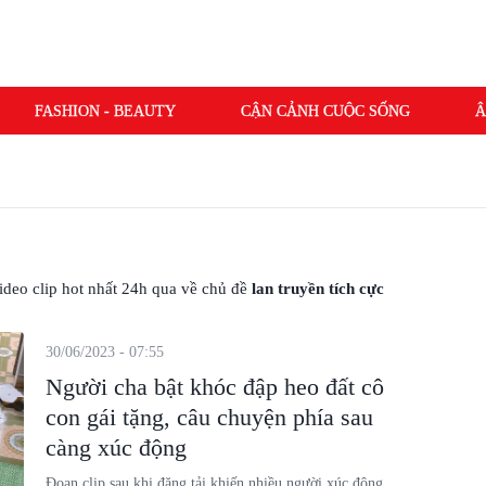
FASHION - BEAUTY
CẬN CẢNH CUỘC SỐNG
Â
 video clip hot nhất 24h qua về chủ đề
lan truyền tích cực
30/06/2023 - 07:55
Người cha bật khóc đập heo đất cô
con gái tặng, câu chuyện phía sau
càng xúc động
Đoạn clip sau khi đăng tải khiến nhiều người xúc động