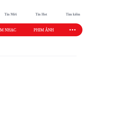
Tin Mới
Tin Hot
Tìm kiếm
M NHẠC
PHIM ẢNH
SAO SPORT