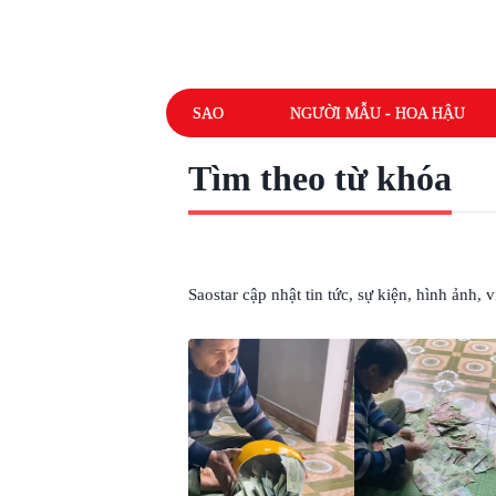
SAO
NGƯỜI MẪU - HOA HẬU
Tìm theo từ khóa
# LAN TRUYỀN TÍCH CỰC
Saostar cập nhật tin tức, sự kiện, hình ảnh,