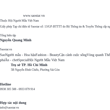
www.saostar.vn
Thuộc Hội Người Mẫu Việt Nam
Giấy phép Tạp chí điện tử Saostar số: 13/GP-BTTTT do Bộ Thông tin & Truyền Thông cấp n
Tổng biên tập
Nguyễn Quang Minh
Saostar.vn
Sao
Người mẫu - Hoa hậu
Fashion - Beauty
Cận cảnh cuộc sống
Vòng quanh Thế
phá
Ăn - chơi
Special
Hội Người Mẫu Việt Nam
Trụ sở TP. Hồ Chí Minh
5B Nguyễn Đình Chiểu, Phường Sài Gòn
Hotline
0938 305 588 -
0933 879 914
Hợp tác nội dung
info@saostar.vn