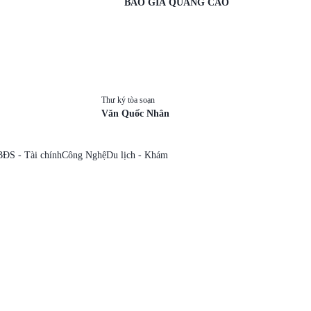
BÁO GIÁ QUẢNG CÁO
Thư ký tòa soạn
Văn Quốc Nhân
BĐS - Tài chính
Công Nghệ
Du lịch - Khám