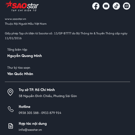
www.saostar.vn
Thuộc Hội Người Mẫu Việt Nam
Giấy phép Tạp chí điện tử Saostar số: 13/GP-BTTTT do Bộ Thông tin & Truyền Thông cấp ngày
11/01/2016
Tổng biên tập
Nguyễn Quang Minh
Thư ký tòa soạn
Văn Quốc Nhân
Trụ sở TP. Hồ Chí Minh
5B Nguyễn Đình Chiểu, Phường Sài Gòn
Hotline
0938 305 588 -
0933 879 914
Hợp tác nội dung
info@saostar.vn