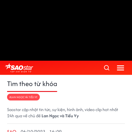
Tìm theo từ khóa
#LAN NGỌC VÀ TIỂU VY
Saostar cập nhật tin tức, sự kiện, hình ảnh, video clip hot nhất
24h qua về chủ đề
Lan Ngọc và Tiểu Vy
SAO
06/10/2023 - 16:09