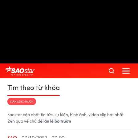
Tìm theo từ khóa
#LĂN LÊ BÒ TRƯỜN
Saostar cập nhật tin tức, sự kiện, hình ảnh, video clip hot nhất
24h qua về chủ đề
lăn lê bò trườn
SAO
07/10/2021 - 07:00