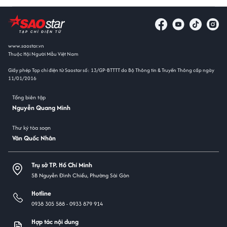
www.saostar.vn
Thuộc Hội Người Mẫu Việt Nam
Giấy phép Tạp chí điện tử Saostar số: 13/GP-BTTTT do Bộ Thông tin & Truyền Thông cấp ngày
11/01/2016
Tổng biên tập
Nguyễn Quang Minh
Thư ký tòa soạn
Văn Quốc Nhân
Trụ sở TP. Hồ Chí Minh
5B Nguyễn Đình Chiểu, Phường Sài Gòn
Hotline
0938 305 588 -
0933 879 914
Hợp tác nội dung