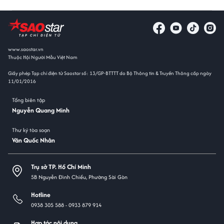
www.saostar.vn
Thuộc Hội Người Mẫu Việt Nam
Giấy phép Tạp chí điện tử Saostar số: 13/GP-BTTTT do Bộ Thông tin & Truyền Thông cấp ngày
11/01/2016
Tổng biên tập
Nguyễn Quang Minh
Thư ký tòa soạn
Văn Quốc Nhân
Trụ sở TP. Hồ Chí Minh
5B Nguyễn Đình Chiểu, Phường Sài Gòn
Hotline
0938 305 588 -
0933 879 914
Hợp tác nội dung