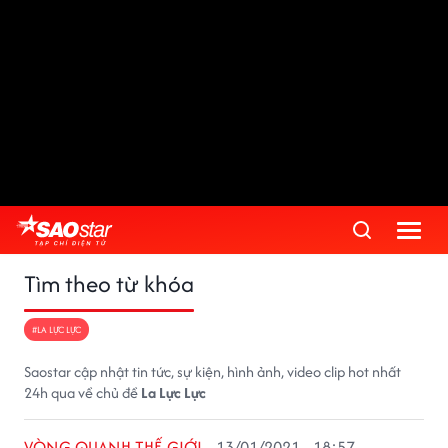
Tìm theo từ khóa
#LA LỰC LỰC
Saostar cập nhật tin tức, sự kiện, hình ảnh, video clip hot nhất
24h qua về chủ đề
La Lực Lực
VÒNG QUANH THẾ GIỚI
13/01/2021 - 18:57