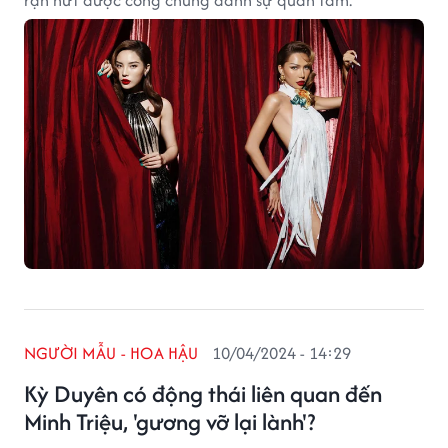
rạn nứt được công chúng dành sự quan tâm.
NGƯỜI MẪU - HOA HẬU
10/04/2024 - 14:29
Kỳ Duyên có động thái liên quan đến
Minh Triệu, 'gương vỡ lại lành'?