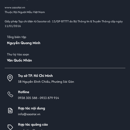
www.saostar.vn
Thuộc Hội Người Mẫu Việt Nam
Giấy phép Tạp chí điện tử Saostar số: 13/GP-BTTTT do Bộ Thông tin & Truyền Thông cấp ngày
11/01/2016
Tổng biên tập
Nguyễn Quang Minh
Thư ký tòa soạn
Văn Quốc Nhân
Trụ sở TP. Hồ Chí Minh
5B Nguyễn Đình Chiểu, Phường Sài Gòn
Hotline
0938 305 588 -
0933 879 914
Hợp tác nội dung
info@saostar.vn
Hợp tác quảng cáo