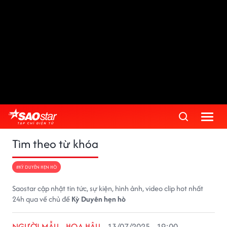
Tìm theo từ khóa
#KỲ DUYÊN HẸN HÒ
Saostar cập nhật tin tức, sự kiện, hình ảnh, video clip hot nhất
24h qua về chủ đề
Kỳ Duyên hẹn hò
NGƯỜI MẪU - HOA HẬU
13/07/2025 - 19:00