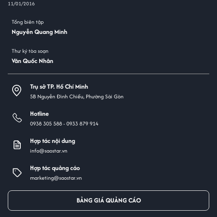
11/01/2016
Tổng biên tập
Nguyễn Quang Minh
Thư ký tòa soạn
Văn Quốc Nhân
Trụ sở TP. Hồ Chí Minh
5B Nguyễn Đình Chiểu, Phường Sài Gòn
Hotline
0938 305 588 -
0933 879 914
Hợp tác nội dung
info@saostar.vn
Hợp tác quảng cáo
marketing@saostar.vn
BẢNG GIÁ QUẢNG CÁO