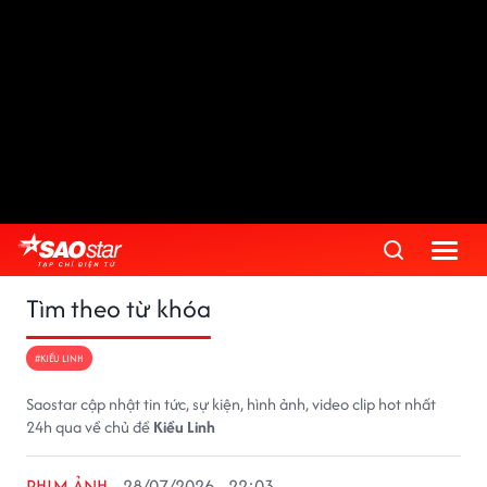
Tìm theo từ khóa
#KIỀU LINH
Saostar cập nhật tin tức, sự kiện, hình ảnh, video clip hot nhất
24h qua về chủ đề
Kiều Linh
PHIM ẢNH
28/07/2026 - 22:03