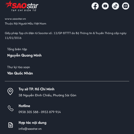
www.saostar.vn
Thuộc Hội Người Mẫu Việt Nam
Giấy phép Tạp chí điện tử Saostar số: 13/GP-BTTTT do Bộ Thông tin & Truyền Thông cấp ngày
11/01/2016
Tổng biên tập
Nguyễn Quang Minh
Thư ký tòa soạn
Văn Quốc Nhân
Trụ sở TP. Hồ Chí Minh
5B Nguyễn Đình Chiểu, Phường Sài Gòn
Hotline
0938 305 588 -
0933 879 914
Hợp tác nội dung
info@saostar.vn