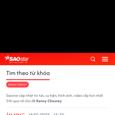
Tìm theo từ khóa
#KENNY CHESNEY
Saostar cập nhật tin tức, sự kiện, hình ảnh, video clip hot nhất
24h qua về chủ đề
Kenny Chesney
ÂM NHẠC
18/01/2025 - 15:30