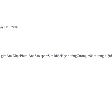
gày 11/01/2016
 giới
Âm Nhạc
Phim Ảnh
Sao sport
Sức khỏe
Học đường
Gương mặt thương hiệu