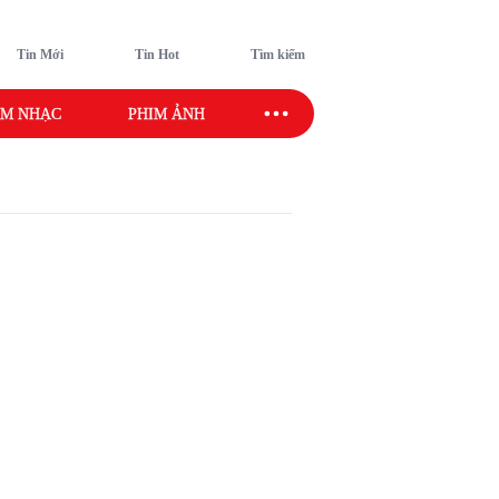
Tin Mới
Tin Hot
Tìm kiếm
M NHẠC
PHIM ẢNH
SAO SPORT