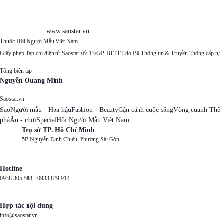
www.saostar.vn
Thuộc Hội Người Mẫu Việt Nam
Giấy phép Tạp chí điện tử Saostar số: 13/GP-BTTTT do Bộ Thông tin & Truyền Thông cấp n
Tổng biên tập
Nguyễn Quang Minh
Saostar.vn
Sao
Người mẫu - Hoa hậu
Fashion - Beauty
Cận cảnh cuộc sống
Vòng quanh Thế
phá
Ăn - chơi
Special
Hội Người Mẫu Việt Nam
Trụ sở TP. Hồ Chí Minh
5B Nguyễn Đình Chiểu, Phường Sài Gòn
Hotline
0938 305 588 -
0933 879 914
Hợp tác nội dung
info@saostar.vn