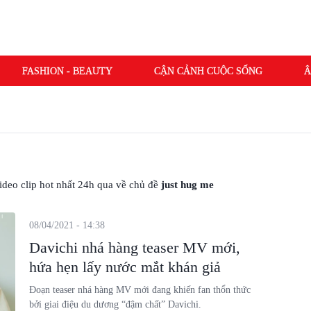
FASHION - BEAUTY
CẬN CẢNH CUỘC SỐNG
Â
 video clip hot nhất 24h qua về chủ đề
just hug me
08/04/2021 - 14:38
Davichi nhá hàng teaser MV mới,
hứa hẹn lấy nước mắt khán giả
Đoạn teaser nhá hàng MV mới đang khiến fan thổn thức
bởi giai điệu du dương “đậm chất” Davichi.