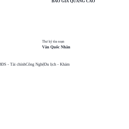
BÁO GIÁ QUẢNG CÁO
Thư ký tòa soạn
Văn Quốc Nhân
BĐS - Tài chính
Công Nghệ
Du lịch - Khám