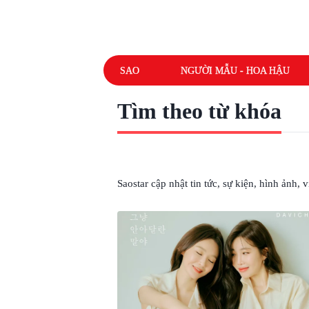
SAO
NGƯỜI MẪU - HOA HẬU
Tìm theo từ khóa
# JUST HUG ME
Saostar cập nhật tin tức, sự kiện, hình ảnh,