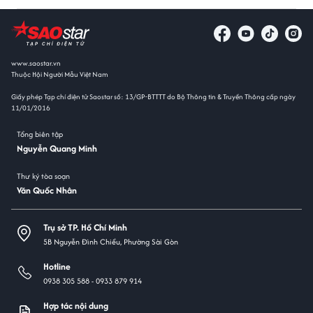
www.saostar.vn
Thuộc Hội Người Mẫu Việt Nam
Giấy phép Tạp chí điện tử Saostar số: 13/GP-BTTTT do Bộ Thông tin & Truyền Thông cấp ngày
11/01/2016
Tổng biên tập
Nguyễn Quang Minh
Thư ký tòa soạn
Văn Quốc Nhân
Trụ sở TP. Hồ Chí Minh
5B Nguyễn Đình Chiểu, Phường Sài Gòn
Hotline
0938 305 588 -
0933 879 914
Hợp tác nội dung