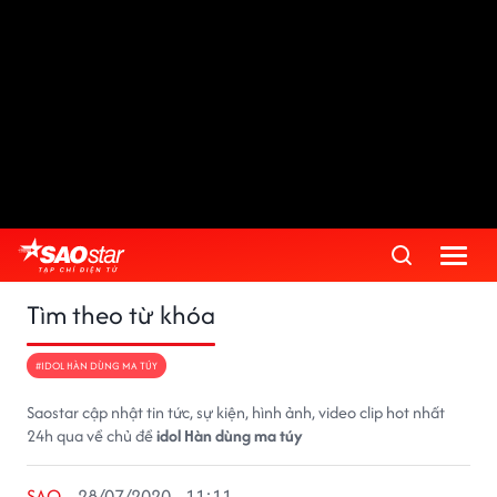
Tìm theo từ khóa
#IDOL HÀN DÙNG MA TÚY
Saostar cập nhật tin tức, sự kiện, hình ảnh, video clip hot nhất
24h qua về chủ đề
idol Hàn dùng ma túy
SAO
28/07/2020 - 11:11