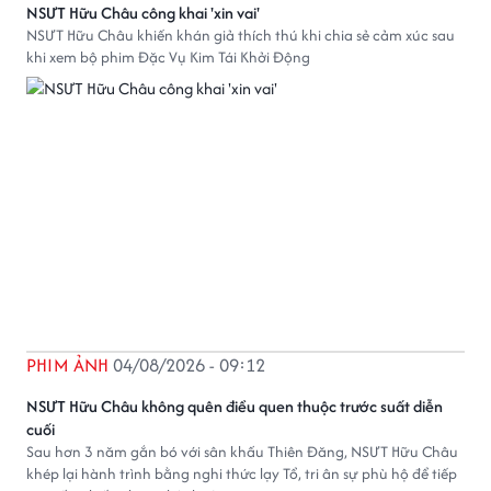
NSƯT Hữu Châu công khai 'xin vai'
NSƯT Hữu Châu khiến khán giả thích thú khi chia sẻ cảm xúc sau
khi xem bộ phim Đặc Vụ Kim Tái Khởi Động
PHIM ẢNH
04/08/2026 - 09:12
NSƯT Hữu Châu không quên điều quen thuộc trước suất diễn
cuối
Sau hơn 3 năm gắn bó với sân khấu Thiên Đăng, NSƯT Hữu Châu
khép lại hành trình bằng nghi thức lạy Tổ, tri ân sự phù hộ để tiếp