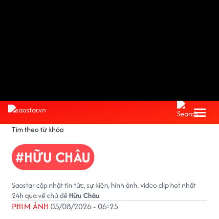
Tìm theo từ khóa
#HỮU CHÂU
Saostar cập nhật tin tức, sự kiện, hình ảnh, video clip hot nhất
24h qua về chủ đề
Hữu Châu
PHIM ẢNH
05/08/2026 - 06:25