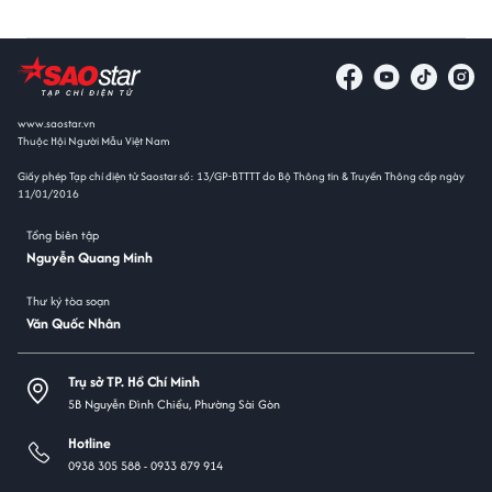
www.saostar.vn
Thuộc Hội Người Mẫu Việt Nam
Giấy phép Tạp chí điện tử Saostar số: 13/GP-BTTTT do Bộ Thông tin & Truyền Thông cấp ngày
11/01/2016
Tổng biên tập
Nguyễn Quang Minh
Thư ký tòa soạn
Văn Quốc Nhân
Trụ sở TP. Hồ Chí Minh
5B Nguyễn Đình Chiểu, Phường Sài Gòn
Hotline
0938 305 588 -
0933 879 914