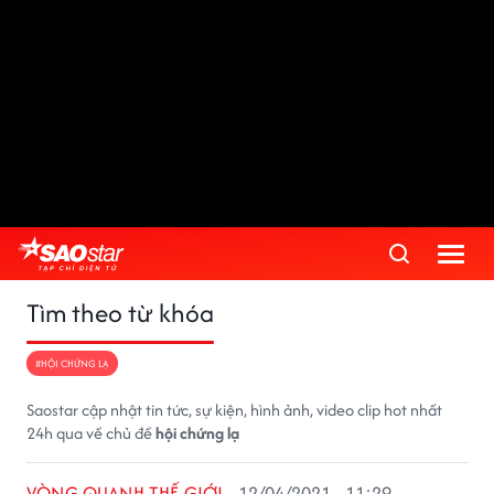
Tìm theo từ khóa
#HỘI CHỨNG LẠ
Saostar cập nhật tin tức, sự kiện, hình ảnh, video clip hot nhất
24h qua về chủ đề
hội chứng lạ
VÒNG QUANH THẾ GIỚI
12/04/2021 - 11:29