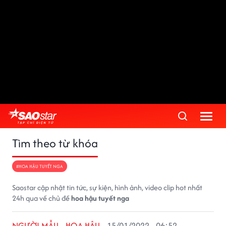
Tìm theo từ khóa
#HOA HẬU TUYẾT NGA
Saostar cập nhật tin tức, sự kiện, hình ảnh, video clip hot nhất
24h qua về chủ đề
hoa hậu tuyết nga
NGƯỜI MẪU - HOA HẬU
15/01/2022 - 06:52