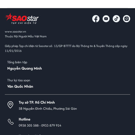
www.saostar.vn
Thuộc Hội Người Mẫu Việt Nam
Giấy phép Tạp chí điện tử Saostar số: 13/GP-BTTTT do Bộ Thông tin & Truyền Thông cấp ngày
11/01/2016
Tổng biên tập
Nguyễn Quang Minh
Thư ký tòa soạn
Văn Quốc Nhân
Trụ sở TP. Hồ Chí Minh
5B Nguyễn Đình Chiểu, Phường Sài Gòn
Hotline
0938 305 588 -
0933 879 914