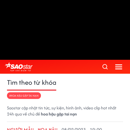
Tìm theo từ khóa
#HOA HẬU GẶP TAI NẠN
Saostar cập nhật tin tức, sự kiện, hình ảnh, video clip hot nhất
24h qua về chủ đề
hoa hậu gặp tai nạn
NGƯỜI MẪU - HOA HẬU
08/02/2023 - 19:00