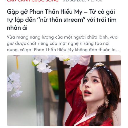
Gặp gỡ Phan Thần Hiểu My – Từ cô gái
tự lập đến “nữ thần stream” với trái tim
nhân ái
Vừa mang năng lượng của một người chữa lành, vừa
giữ được chất riêng của một nghệ sĩ sáng tạo nội
dung, cô gái Phan Thần Hiểu My không đơn thuần là
một Tarot Reader, mà là một hình mẫu truyền cảm
hứng rất khác biệt trong giới live Tik Tok hiện nay. Hãy
cùng trò chuyện và lắng nghe những chia sẻ thú vị
cùng chị Hiểu My nhé!