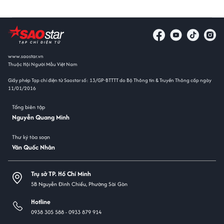
www.saostar.vn
Thuộc Hội Người Mẫu Việt Nam
Giấy phép Tạp chí điện tử Saostar số: 13/GP-BTTTT do Bộ Thông tin & Truyền Thông cấp ngày
11/01/2016
Tổng biên tập
Nguyễn Quang Minh
Thư ký tòa soạn
Văn Quốc Nhân
Trụ sở TP. Hồ Chí Minh
5B Nguyễn Đình Chiểu, Phường Sài Gòn
Hotline
0938 305 588 -
0933 879 914