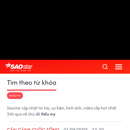
Tìm theo từ khóa
#HIỂU MY
Saostar cập nhật tin tức, sự kiện, hình ảnh, video clip hot nhất
24h qua về chủ đề
Hiểu my
CẬN CẢNH CUỘC SỐNG
01/08/2025 - 17:30