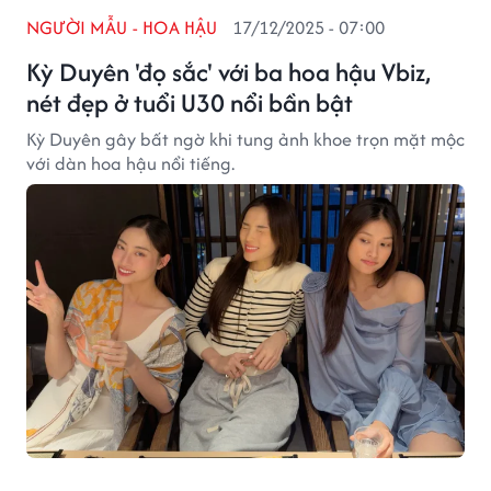
NGƯỜI MẪU - HOA HẬU
17/12/2025 - 07:00
Kỳ Duyên 'đọ sắc' với ba hoa hậu Vbiz,
nét đẹp ở tuổi U30 nổi bần bật
Kỳ Duyên gây bất ngờ khi tung ảnh khoe trọn mặt mộc
với dàn hoa hậu nổi tiếng.