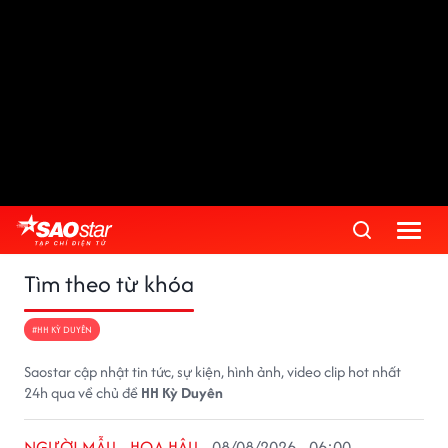
Tìm theo từ khóa
#HH KỲ DUYÊN
Saostar cập nhật tin tức, sự kiện, hình ảnh, video clip hot nhất
24h qua về chủ đề
HH Kỳ Duyên
NGƯỜI MẪU - HOA HẬU
08/08/2026 - 06:00