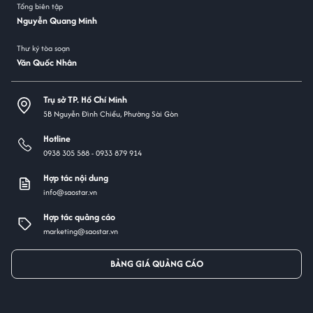
Tổng biên tập
Nguyễn Quang Minh
Thư ký tòa soạn
Văn Quốc Nhân
Trụ sở TP. Hồ Chí Minh
5B Nguyễn Đình Chiểu, Phường Sài Gòn
Hotline
0938 305 588 -
0933 879 914
Hợp tác nội dung
info@saostar.vn
Hợp tác quảng cáo
marketing@saostar.vn
BẢNG GIÁ QUẢNG CÁO