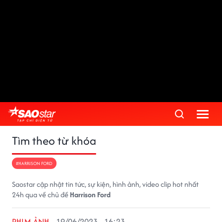
Tìm theo từ khóa
#HARRISON FORD
Saostar cập nhật tin tức, sự kiện, hình ảnh, video clip hot nhất
24h qua về chủ đề
Harrison Ford
PHIM ẢNH
19/06/2023 - 16:23