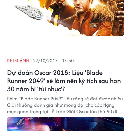
PHIM ẢNH
27/10/2017 - 07:30
Dự đoán Oscar 2018: Liệu 'Blade
Runner 2049' sẽ làm nên kỳ tích sau hơn
30 năm bị 'tủi nhục'?
Phim "Blade Runner 2049" liệu rằng sẽ đạt được nhiều
Giải thưởng danh giá như mong đợi cho các Hạng
mục quan trọng tại Lễ Trao Giải Oscar lần thứ 90 diễn
ra vào tháng 3/2018 hay chỉ có thể nối gót sau thất
bại của chính nó cách đây hơn 30 năm?