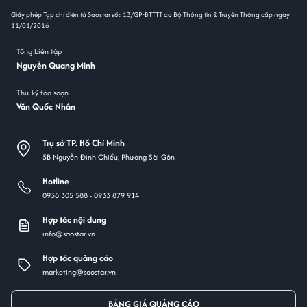
Giấy phép Tạp chí điện tử Saostar số: 13/GP-BTTTT do Bộ Thông tin & Truyền Thông cấp ngày
11/01/2016
Tổng biên tập
Nguyễn Quang Minh
Thư ký tòa soạn
Văn Quốc Nhân
Trụ sở TP. Hồ Chí Minh
5B Nguyễn Đình Chiểu, Phường Sài Gòn
Hotline
0938 305 588 -
0933 879 914
Hợp tác nội dung
info@saostar.vn
Hợp tác quảng cáo
marketing@saostar.vn
BẢNG GIÁ QUẢNG CÁO