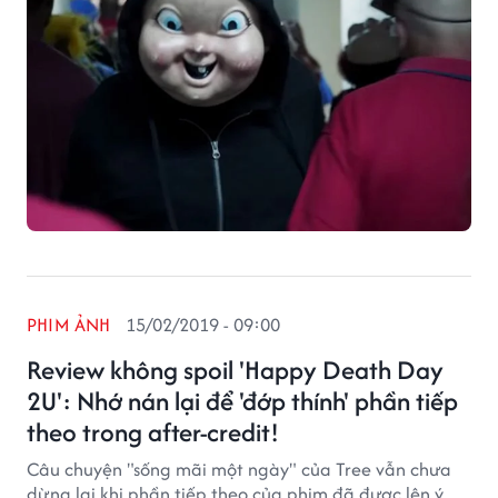
nhiều sự chú ý của khán giả.
PHIM ẢNH
15/02/2019 - 09:00
Review không spoil 'Happy Death Day
2U': Nhớ nán lại để 'đớp thính' phần tiếp
theo trong after-credit!
Câu chuyện "sống mãi một ngày" của Tree vẫn chưa
dừng lại khi phần tiếp theo của phim đã được lên ý