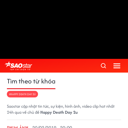
Tìm theo từ khóa
#HAPPY DEATH DAY 2U
Saostar cập nhật tin tức, sự kiện, hình ảnh, video clip hot nhất
24h qua về chủ đề
Happy Death Day 2u
PHIM ẢNH
20/02/2019 - 20:00