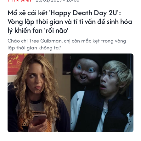
Mổ xẻ cái kết 'Happy Death Day 2U':
Vòng lặp thời gian và tỉ tỉ vấn đề sinh hóa
lý khiến fan 'rối não'
Chào chị Tree Gulbman, chị còn mắc kẹt trong vòng
lặp thời gian không ta?