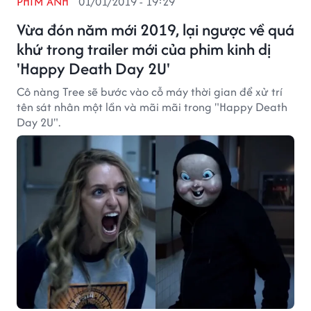
PHIM ẢNH
01/01/2019 - 19:29
Vừa đón năm mới 2019, lại ngược về quá
khứ trong trailer mới của phim kinh dị
'Happy Death Day 2U'
Cô nàng Tree sẽ bước vào cỗ máy thời gian để xử trí
tên sát nhân một lần và mãi mãi trong "Happy Death
Day 2U".