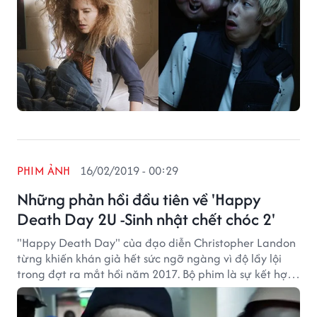
PHIM ẢNH
16/02/2019 - 00:29
Những phản hồi đầu tiên về 'Happy
Death Day 2U -Sinh nhật chết chóc 2'
"Happy Death Day" của đạo diễn Christopher Landon
từng khiến khán giả hết sức ngỡ ngàng vì độ lầy lội
trong đợt ra mắt hồi năm 2017. Bộ phim là sự kết hợp
hài hòa giữa yếu tố kinh dị và hài hước và nhanh
chóng trở thành một “bom tấn” kinh dị giành được