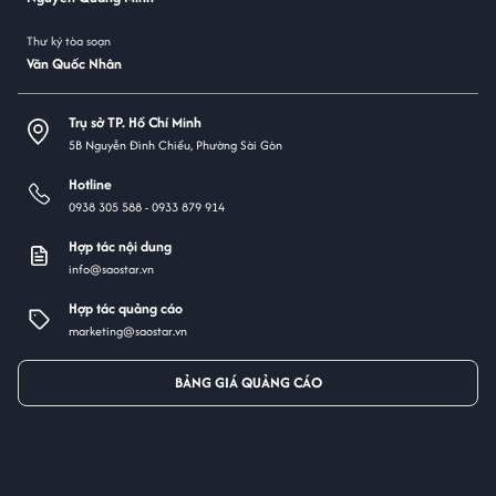
Thư ký tòa soạn
Văn Quốc Nhân
Trụ sở TP. Hồ Chí Minh
5B Nguyễn Đình Chiểu, Phường Sài Gòn
Hotline
0938 305 588 -
0933 879 914
Hợp tác nội dung
info@saostar.vn
Hợp tác quảng cáo
marketing@saostar.vn
BẢNG GIÁ QUẢNG CÁO