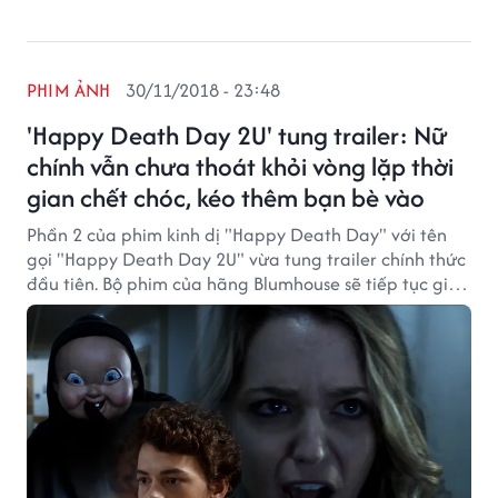
PHIM ẢNH
30/11/2018 - 23:48
'Happy Death Day 2U' tung trailer: Nữ
chính vẫn chưa thoát khỏi vòng lặp thời
gian chết chóc, kéo thêm bạn bè vào
Phần 2 của phim kinh dị "Happy Death Day" với tên
gọi "Happy Death Day 2U" vừa tung trailer chính thức
đầu tiên. Bộ phim của hãng Blumhouse sẽ tiếp tục gieo
rắc nỗi sợ hãi vào ngày Valentine 2019.