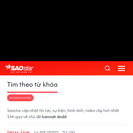
Tìm theo từ khóa
#HANNAH DODD
Saostar cập nhật tin tức, sự kiện, hình ảnh, video clip hot nhất
24h qua về chủ đề
hannah dodd
PHIM ẢNH
14/05/2022 - 21:00