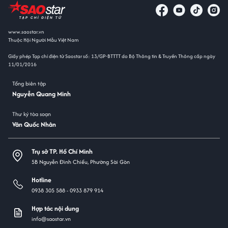
www.saostar.vn
Thuộc Hội Người Mẫu Việt Nam
Giấy phép Tạp chí điện tử Saostar số: 13/GP-BTTTT do Bộ Thông tin & Truyền Thông cấp ngày
11/01/2016
Tổng biên tập
Nguyễn Quang Minh
Thư ký tòa soạn
Văn Quốc Nhân
Trụ sở TP. Hồ Chí Minh
5B Nguyễn Đình Chiểu, Phường Sài Gòn
Hotline
0938 305 588 -
0933 879 914
Hợp tác nội dung
info@saostar.vn