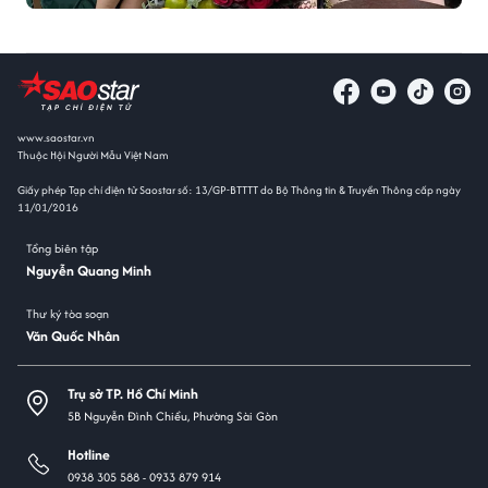
www.saostar.vn
Thuộc Hội Người Mẫu Việt Nam
Giấy phép Tạp chí điện tử Saostar số: 13/GP-BTTTT do Bộ Thông tin & Truyền Thông cấp ngày
11/01/2016
Tổng biên tập
Nguyễn Quang Minh
Thư ký tòa soạn
Văn Quốc Nhân
Trụ sở TP. Hồ Chí Minh
5B Nguyễn Đình Chiểu, Phường Sài Gòn
Hotline
0938 305 588 -
0933 879 914