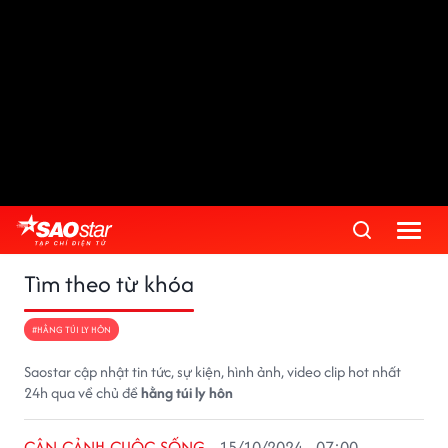
Tìm theo từ khóa
#HẰNG TÚI LY HÔN
Saostar cập nhật tin tức, sự kiện, hình ảnh, video clip hot nhất
24h qua về chủ đề
hằng túi ly hôn
CẬN CẢNH CUỘC SỐNG
15/10/2024 - 07:00