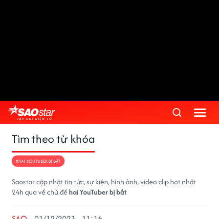
Tìm theo từ khóa
#HAI YOUTUBER BỊ BẮT
Saostar cập nhật tin tức, sự kiện, hình ảnh, video clip hot nhất
24h qua về chủ đề
hai YouTuber bị bắt
SAO
01/12/2023 - 11:16