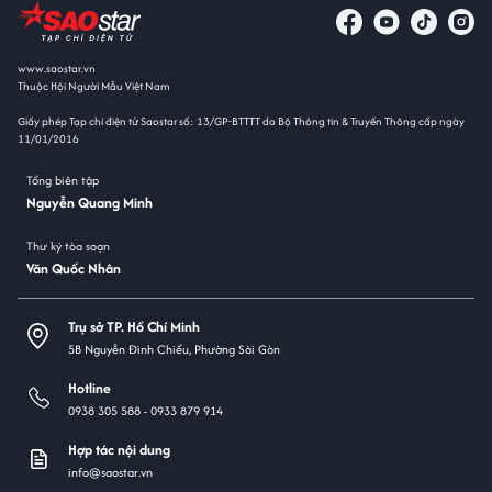
www.saostar.vn
Thuộc Hội Người Mẫu Việt Nam
Giấy phép Tạp chí điện tử Saostar số: 13/GP-BTTTT do Bộ Thông tin & Truyền Thông cấp ngày
11/01/2016
Tổng biên tập
Nguyễn Quang Minh
Thư ký tòa soạn
Văn Quốc Nhân
Trụ sở TP. Hồ Chí Minh
5B Nguyễn Đình Chiểu, Phường Sài Gòn
Hotline
0938 305 588 -
0933 879 914
Hợp tác nội dung
info@saostar.vn