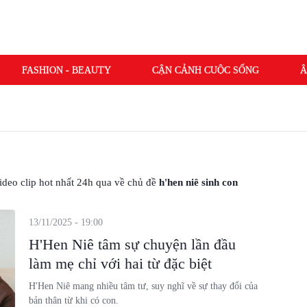
FASHION - BEAUTY
CẬN CẢNH CUỘC SỐNG
Â
 video clip hot nhất 24h qua về chủ đề
h'hen niê sinh con
13/11/2025 - 19:00
H'Hen Niê tâm sự chuyện lần đầu
làm mẹ chỉ với hai từ đặc biệt
H'Hen Niê mang nhiều tâm tư, suy nghĩ về sự thay đổi của
bản thân từ khi có con.