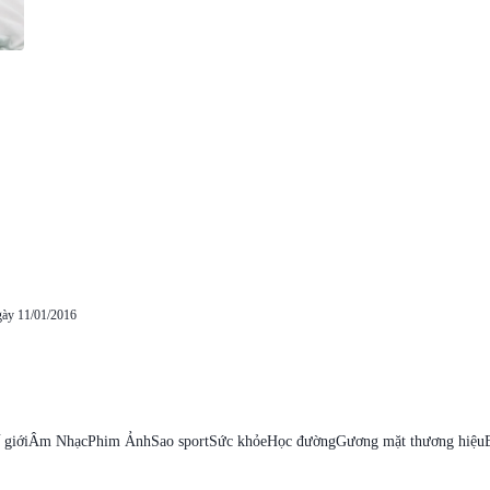
gày 11/01/2016
 giới
Âm Nhạc
Phim Ảnh
Sao sport
Sức khỏe
Học đường
Gương mặt thương hiệu