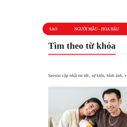
SAO
NGƯỜI MẪU - HOA HẬU
Tìm theo từ khóa
# H'HEN NIÊ SINH CON
Saostar cập nhật tin tức, sự kiện, hình ảnh,