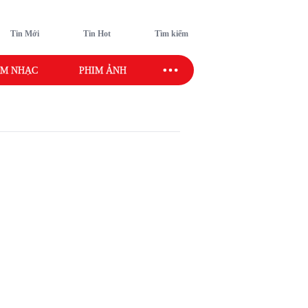
Tin Mới
Tin Hot
Tìm kiếm
M NHẠC
PHIM ẢNH
SAO SPORT