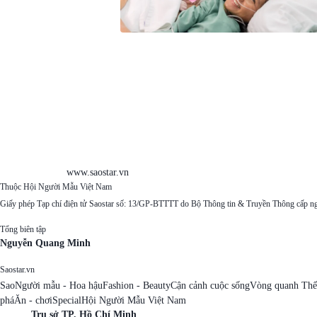
www.saostar.vn
Thuộc Hội Người Mẫu Việt Nam
Giấy phép Tạp chí điện tử Saostar số: 13/GP-BTTTT do Bộ Thông tin & Truyền Thông cấp n
Tổng biên tập
Nguyễn Quang Minh
Saostar.vn
Sao
Người mẫu - Hoa hậu
Fashion - Beauty
Cận cảnh cuộc sống
Vòng quanh Thế
phá
Ăn - chơi
Special
Hội Người Mẫu Việt Nam
Trụ sở TP. Hồ Chí Minh