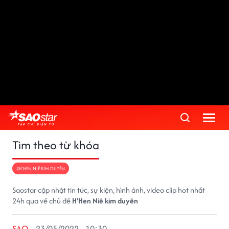
Tìm theo từ khóa
#H'HEN NIÊ KIM DUYÊN
Saostar cập nhật tin tức, sự kiện, hình ảnh, video clip hot nhất
24h qua về chủ đề
H'Hen Niê kim duyên
SAO
23/05/2022 - 10:30