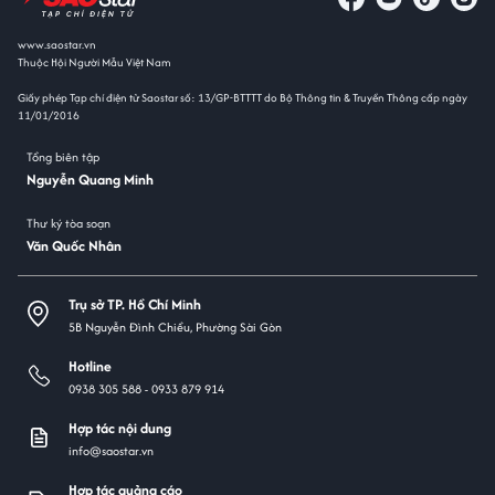
www.saostar.vn
Thuộc Hội Người Mẫu Việt Nam
Giấy phép Tạp chí điện tử Saostar số: 13/GP-BTTTT do Bộ Thông tin & Truyền Thông cấp ngày
11/01/2016
Tổng biên tập
Nguyễn Quang Minh
Thư ký tòa soạn
Văn Quốc Nhân
Trụ sở TP. Hồ Chí Minh
5B Nguyễn Đình Chiểu, Phường Sài Gòn
Hotline
0938 305 588 -
0933 879 914
Hợp tác nội dung
info@saostar.vn
Hợp tác quảng cáo