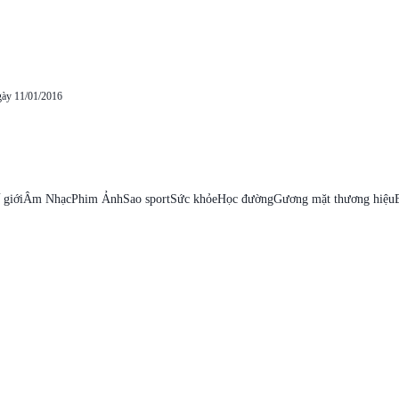
gày 11/01/2016
 giới
Âm Nhạc
Phim Ảnh
Sao sport
Sức khỏe
Học đường
Gương mặt thương hiệu