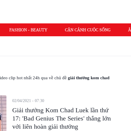
FASHION - BEAUTY
CẬN CẢNH CUỘC SỐNG
Â
N THỨ 17
 video clip hot nhất 24h qua về chủ đề
giải thưởng kom chad
02/04/2021 - 07:30
Giải thưởng Kom Chad Luek lần thứ
17: 'Bad Genius The Series' thắng lớn
với liên hoàn giải thưởng