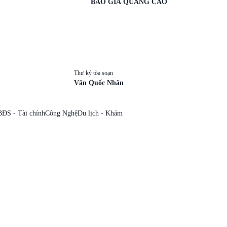
BÁO GIÁ QUẢNG CÁO
Thư ký tòa soạn
Văn Quốc Nhân
BĐS - Tài chính
Công Nghệ
Du lịch - Khám