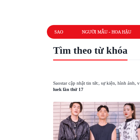
SAO
NGƯỜI MẪU - HOA HẬU
Tìm theo từ khóa
# GIẢI THƯỞNG KOM CHAD LUEK LẦ
Saostar cập nhật tin tức, sự kiện, hình ảnh,
luek lần thứ 17