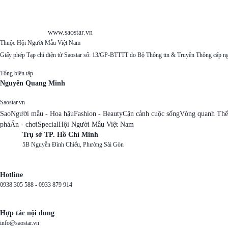
www.saostar.vn
Thuộc Hội Người Mẫu Việt Nam
Giấy phép Tạp chí điện tử Saostar số: 13/GP-BTTTT do Bộ Thông tin & Truyền Thông cấp n
Tổng biên tập
Nguyễn Quang Minh
Saostar.vn
Sao
Người mẫu - Hoa hậu
Fashion - Beauty
Cận cảnh cuộc sống
Vòng quanh Thế
phá
Ăn - chơi
Special
Hội Người Mẫu Việt Nam
Trụ sở TP. Hồ Chí Minh
5B Nguyễn Đình Chiểu, Phường Sài Gòn
Hotline
0938 305 588 -
0933 879 914
Hợp tác nội dung
info@saostar.vn