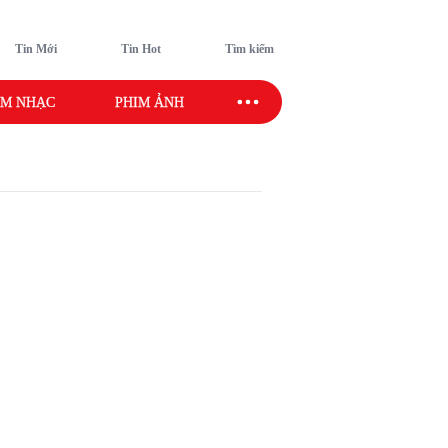
Tin Mới
Tin Hot
Tìm kiếm
M NHẠC
PHIM ẢNH
SAO SPORT