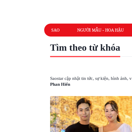
SAO
NGƯỜI MẪU - HOA HẬU
Tìm theo từ khóa
# GIA ĐÌNH KHÁNH THI PHAN HIỂN
Saostar cập nhật tin tức, sự kiện, hình ảnh,
Phan Hiển