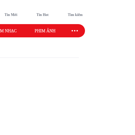
Tin Mới
Tin Hot
Tìm kiếm
M NHẠC
PHIM ẢNH
SAO SPORT