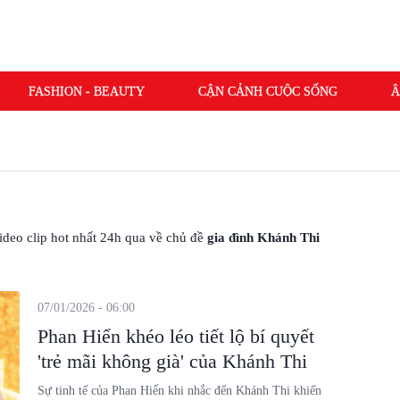
FASHION - BEAUTY
CẬN CẢNH CUỘC SỐNG
Â
 video clip hot nhất 24h qua về chủ đề
gia đình Khánh Thi
07/01/2026 - 06:00
Phan Hiển khéo léo tiết lộ bí quyết
'trẻ mãi không già' của Khánh Thi
Sự tinh tế của Phan Hiển khi nhắc đến Khánh Thi khiến