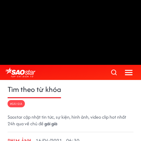
Tìm theo từ khóa
#GÁI GIÀ
Saostar cập nhật tin tức, sự kiện, hình ảnh, video clip hot nhất
24h qua về chủ đề
gái già
PHIM ẢNH
16/04/2021 - 06:30