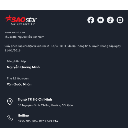
www.saostar.vn
Thuộc Hội Người Mẫu Việt Nam
Giấy phép Tạp chí điện tử Saostar số: 13/GP-BTTTT do Bộ Thông tin & Truyền Thông cấp ngày
11/01/2016
Tổng biên tập
Nguyễn Quang Minh
Thư ký tòa soạn
Văn Quốc Nhân
Trụ sở TP. Hồ Chí Minh
5B Nguyễn Đình Chiểu, Phường Sài Gòn
Hotline
0938 305 588 -
0933 879 914