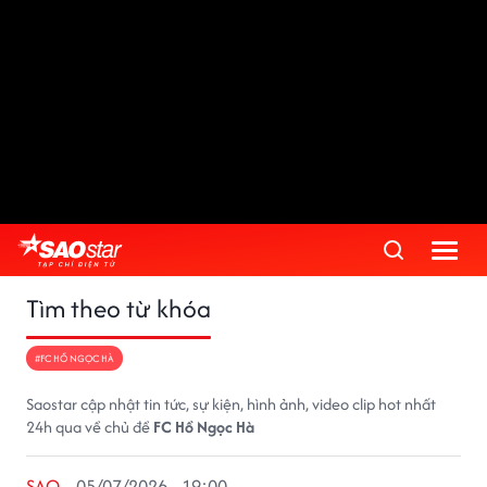
Tìm theo từ khóa
#FC HỒ NGỌC HÀ
Saostar cập nhật tin tức, sự kiện, hình ảnh, video clip hot nhất
24h qua về chủ đề
FC Hồ Ngọc Hà
SAO
05/07/2026 - 19:00