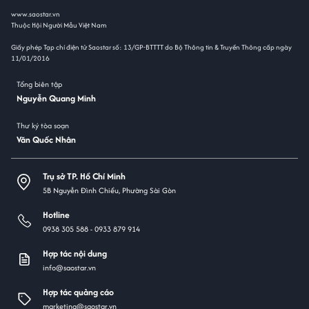
www.saostar.vn
Thuộc Hội Người Mẫu Việt Nam
Giấy phép Tạp chí điện tử Saostar số: 13/GP-BTTTT do Bộ Thông tin & Truyền Thông cấp ngày
11/01/2016
Tổng biên tập
Nguyễn Quang Minh
Thư ký tòa soạn
Văn Quốc Nhân
Trụ sở TP. Hồ Chí Minh
5B Nguyễn Đình Chiểu, Phường Sài Gòn
Hotline
0938 305 588 -
0933 879 914
Hợp tác nội dung
info@saostar.vn
Hợp tác quảng cáo
marketing@saostar.vn