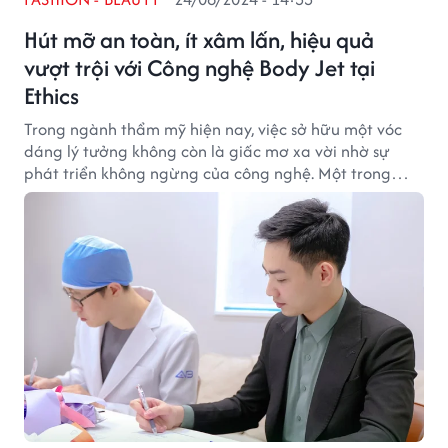
Hút mỡ an toàn, ít xâm lấn, hiệu quả
vượt trội với Công nghệ Body Jet tại
Ethics
Trong ngành thẩm mỹ hiện nay, việc sở hữu một vóc
dáng lý tưởng không còn là giấc mơ xa vời nhờ sự
phát triển không ngừng của công nghệ. Một trong
những cơ sở thẩm mỹ đang không ngừng cập nhật
những xu hướng này là Thẩm mỹ viện Ethics. Với công
nghệ hút mỡ Body Jet, Thẩm mỹ viện Ethics không chỉ
mang đến cho khách hàng sự tự tin mà còn khẳng
định mình là địa chỉ uy tín trong lĩnh vực thẩm mỹ.