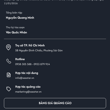
11/01/2016
Tổng biên tập
Nguyễn Quang Minh
Thư ký tòa soạn
Văn Quốc Nhân
Trụ sở TP. Hồ Chí Minh
5B Nguyễn Đình Chiểu, Phường Sài Gòn
Hotline
0938 305 588 -
0933 879 914
Hợp tác nội dung
info@saostar.vn
Hợp tác quảng cáo
marketing@saostar.vn
BẢNG GIÁ QUẢNG CÁO