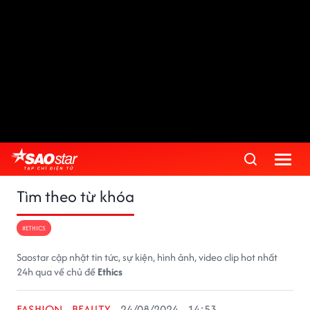
Tìm theo từ khóa
#ETHICS
Saostar cập nhật tin tức, sự kiện, hình ảnh, video clip hot nhất
24h qua về chủ đề
Ethics
FASHION - BEAUTY
24/08/2024 - 14:53