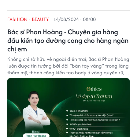
FASHION - BEAUTY
14/08/2024 - 08:00
Bác sĩ Phan Hoàng - Chuyên gia hàng
đầu kiến tạo đường cong cho hàng ngàn
chị em
Không chỉ sở hữu vẻ ngoài điển trai, Bác sĩ Phan Hoàng
luôn được tin tưởng bởi đôi “bàn tay vàng” trong làng
thẩm mỹ, thành công kiến tạo body 3 vòng quyến rũ,
tái sinh sự tự tin cho các chị em ở mọi lứa tuổi.