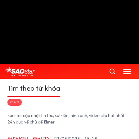
Tìm theo từ khóa
#ELMER
Saostar cập nhật tin tức, sự kiện, hình ảnh, video clip hot nhất
24h qua về chủ đề
Elmer
FASHION - BEAUTY
21/08/2025 - 15:18