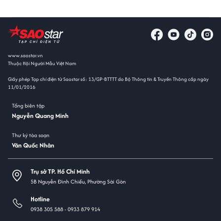
www.saostar.vn
Thuộc Hội Người Mẫu Việt Nam
Giấy phép Tạp chí điện tử Saostar số: 13/GP-BTTTT do Bộ Thông tin & Truyền Thông cấp ngày
11/01/2016
Tổng biên tập
Nguyễn Quang Minh
Thư ký tòa soạn
Văn Quốc Nhân
Trụ sở TP. Hồ Chí Minh
5B Nguyễn Đình Chiểu, Phường Sài Gòn
Hotline
0938 305 588 -
0933 879 914