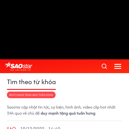
Tìm theo từ khóa
#DUY MẠNH TẶNG QUÀ TUẤN HƯNG
Saostar cập nhật tin tức, sự kiện, hình ảnh, video clip hot nhất
24h qua về chủ đề
duy mạnh tặng quà tuấn hưng
SAO
19/12/2022 - 14:40