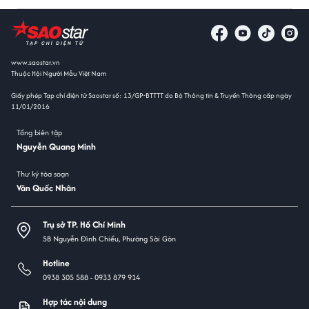
www.saostar.vn
Thuộc Hội Người Mẫu Việt Nam
Giấy phép Tạp chí điện tử Saostar số: 13/GP-BTTTT do Bộ Thông tin & Truyền Thông cấp ngày
11/01/2016
Tổng biên tập
Nguyễn Quang Minh
Thư ký tòa soạn
Văn Quốc Nhân
Trụ sở TP. Hồ Chí Minh
5B Nguyễn Đình Chiểu, Phường Sài Gòn
Hotline
0938 305 588 -
0933 879 914
Hợp tác nội dung