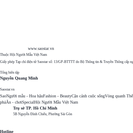
www.saostar.vn
Thuộc Hội Người Mẫu Việt Nam
Giấy phép Tạp chí điện tử Saostar số: 13/GP-BTTTT do Bộ Thông tin & Truyền Thông cấp n
Tổng biên tập
Nguyễn Quang Minh
Saostar.vn
Sao
Người mẫu - Hoa hậu
Fashion - Beauty
Cận cảnh cuộc sống
Vòng quanh Thế
phá
Ăn - chơi
Special
Hội Người Mẫu Việt Nam
Trụ sở TP. Hồ Chí Minh
5B Nguyễn Đình Chiểu, Phường Sài Gòn
Hotline