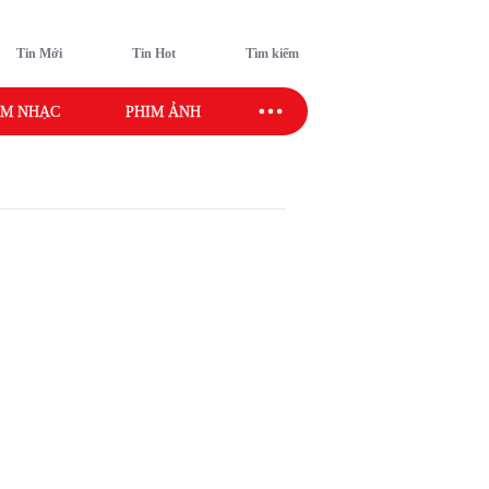
Tin Mới
Tin Hot
Tìm kiếm
M NHẠC
PHIM ẢNH
SAO SPORT