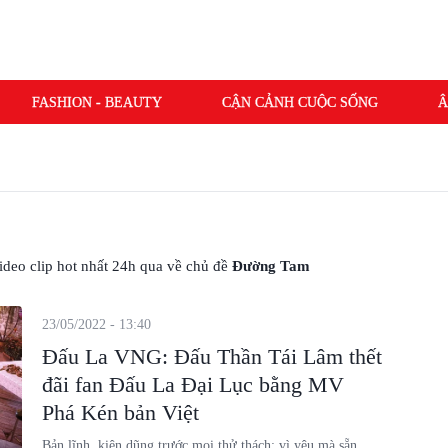
FASHION - BEAUTY
CẬN CẢNH CUỘC SỐNG
Â
 video clip hot nhất 24h qua về chủ đề
Đường Tam
23/05/2022 - 13:40
Đấu La VNG: Đấu Thần Tái Lâm thết
đãi fan Đấu La Đại Lục bằng MV
Phá Kén bản Việt
Bản lĩnh, kiên dũng trước mọi thử thách; vì yêu mà sẵn