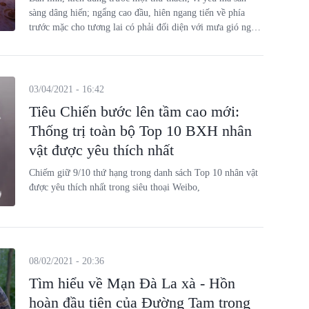
sàng dâng hiến; ngẩng cao đầu, hiên ngang tiến về phía
trước mặc cho tương lai có phải đối diện với mưa gió ngàn
trùng... chính là tinh thần mà Phá Kén - ca khúc chủ đề của
tiểu thuyết Đấu La Đại Lục và game Đấu La VNG: Đấu
Thần Tái Lâm - muốn truyền tải.
03/04/2021 - 16:42
Tiêu Chiến bước lên tầm cao mới:
Thống trị toàn bộ Top 10 BXH nhân
vật được yêu thích nhất
Chiếm giữ 9/10 thứ hạng trong danh sách Top 10 nhân vật
được yêu thích nhất trong siêu thoại Weibo,
08/02/2021 - 20:36
Tìm hiểu về Mạn Đà La xà - Hồn
hoàn đầu tiên của Đường Tam trong