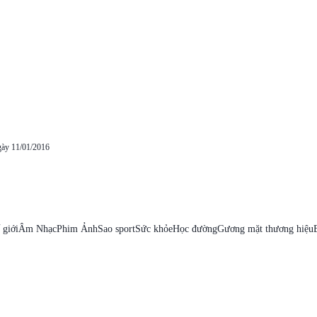
Hồn Điện?
gày 11/01/2016
 giới
Âm Nhạc
Phim Ảnh
Sao sport
Sức khỏe
Học đường
Gương mặt thương hiệu