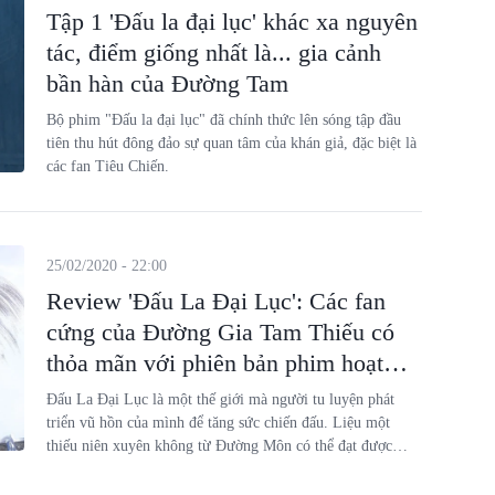
Tập 1 'Đấu la đại lục' khác xa nguyên
tác, điểm giống nhất là... gia cảnh
bần hàn của Đường Tam
Bộ phim "Đấu la đại lục" đã chính thức lên sóng tập đầu
tiên thu hút đông đảo sự quan tâm của khán giả, đặc biệt là
các fan Tiêu Chiến.
25/02/2020 - 22:00
Review 'Đấu La Đại Lục': Các fan
cứng của Đường Gia Tam Thiếu có
thỏa mãn với phiên bản phim hoạt
hình?
Đấu La Đại Lục là một thế giới mà người tu luyện phát
triển vũ hồn của mình để tăng sức chiến đấu. Liệu một
thiếu niên xuyên không từ Đường Môn có thể đạt được
thành tựu gì? Tình thân phụ tử, tình cảm thầy trò, bạn bè
và đặc biệt là tình yêu có giúp Đường Tam chiến thắng Vũ