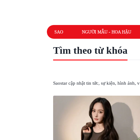
SAO
NGƯỜI MẪU - HOA HẬU
Tìm theo từ khóa
# DƯƠNG MỊCH PHÁT NGÔN
Saostar cập nhật tin tức, sự kiện, hình ảnh,