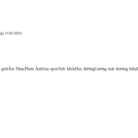
gày 11/01/2016
 giới
Âm Nhạc
Phim Ảnh
Sao sport
Sức khỏe
Học đường
Gương mặt thương hiệu