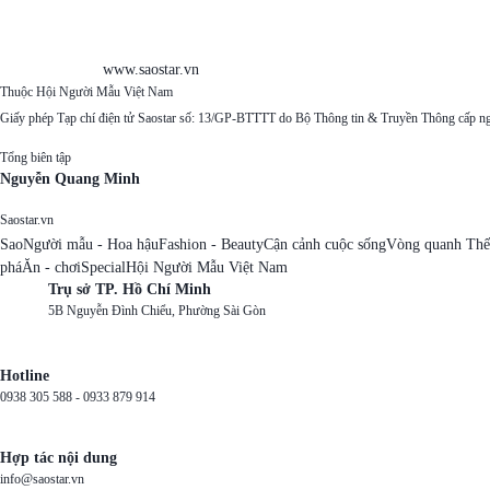
www.saostar.vn
Thuộc Hội Người Mẫu Việt Nam
Giấy phép Tạp chí điện tử Saostar số: 13/GP-BTTTT do Bộ Thông tin & Truyền Thông cấp n
Tổng biên tập
Nguyễn Quang Minh
Saostar.vn
Sao
Người mẫu - Hoa hậu
Fashion - Beauty
Cận cảnh cuộc sống
Vòng quanh Thế
phá
Ăn - chơi
Special
Hội Người Mẫu Việt Nam
Trụ sở TP. Hồ Chí Minh
5B Nguyễn Đình Chiểu, Phường Sài Gòn
Hotline
0938 305 588 -
0933 879 914
Hợp tác nội dung
info@saostar.vn