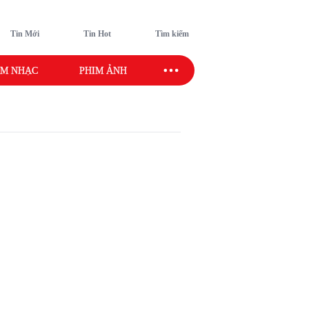
Tin Mới
Tin Hot
Tìm kiếm
M NHẠC
PHIM ẢNH
SAO SPORT