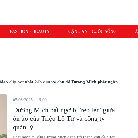
FASHION - BEAUTY
CẬN CẢNH CUỘC SỐNG
Â
 video clip hot nhất 24h qua về chủ đề
Dương Mịch phát ngôn
05/08/2025 - 16:00
Dương Mịch bất ngờ bị 'réo tên' giữa
ồn ào của Triệu Lộ Tư và công ty
quản lý
Phát ngôn cũ của Dương Mịch đang trở thành chủ đề được