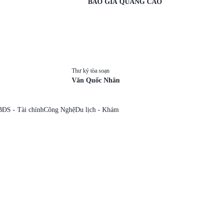
BÁO GIÁ QUẢNG CÁO
Thư ký tòa soạn
Văn Quốc Nhân
BĐS - Tài chính
Công Nghệ
Du lịch - Khám