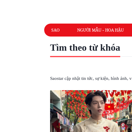
SAO
NGƯỜI MẪU - HOA HẬU
Tìm theo từ khóa
# ĐỨC PHÚC TỪ THIỆN
Saostar cập nhật tin tức, sự kiện, hình ảnh,