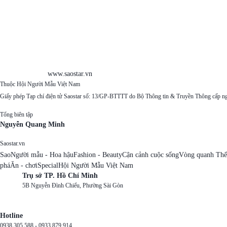
www.saostar.vn
Thuộc Hội Người Mẫu Việt Nam
Giấy phép Tạp chí điện tử Saostar số: 13/GP-BTTTT do Bộ Thông tin & Truyền Thông cấp n
Tổng biên tập
Nguyễn Quang Minh
Saostar.vn
Sao
Người mẫu - Hoa hậu
Fashion - Beauty
Cận cảnh cuộc sống
Vòng quanh Thế
phá
Ăn - chơi
Special
Hội Người Mẫu Việt Nam
Trụ sở TP. Hồ Chí Minh
5B Nguyễn Đình Chiểu, Phường Sài Gòn
Hotline
0938 305 588 -
0933 879 914