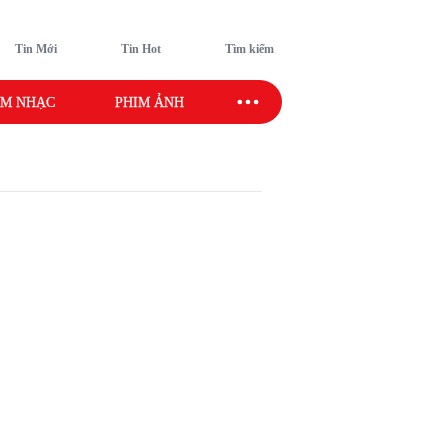
Tin Mới
Tin Hot
Tìm kiếm
M NHẠC
PHIM ẢNH
SAO SPORT