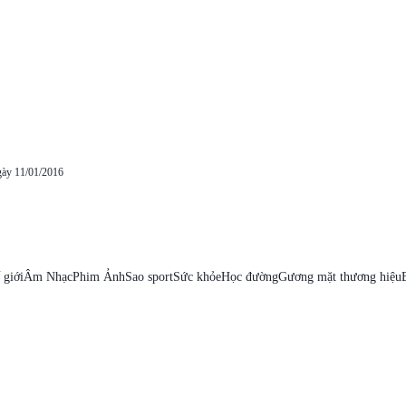
gày 11/01/2016
 giới
Âm Nhạc
Phim Ảnh
Sao sport
Sức khỏe
Học đường
Gương mặt thương hiệu