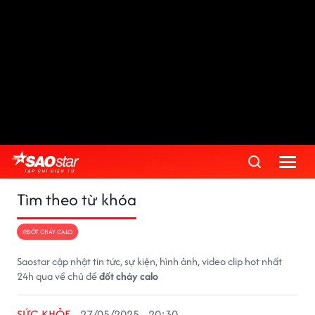
Tìm theo từ khóa
#ĐỐT CHÁY CALO
Saostar cập nhật tin tức, sự kiện, hình ảnh, video clip hot nhất
24h qua về chủ đề
đốt cháy calo
SỨC KHỎE
27/05/2025 - 20:30