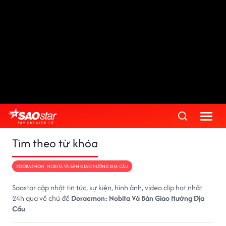
Tìm theo từ khóa
#DORAEMON: NOBITA VÀ BẢN GIAO HƯỞNG ĐỊA CẦU
Saostar cập nhật tin tức, sự kiện, hình ảnh, video clip hot nhất
24h qua về chủ đề
Doraemon: Nobita Và Bản Giao Hưởng Địa
Cầu