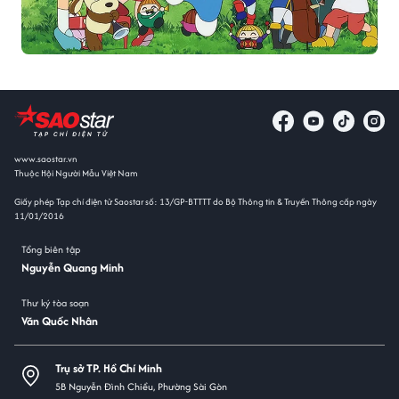
www.saostar.vn
Thuộc Hội Người Mẫu Việt Nam
Giấy phép Tạp chí điện tử Saostar số: 13/GP-BTTTT do Bộ Thông tin & Truyền Thông cấp ngày
11/01/2016
Tổng biên tập
Nguyễn Quang Minh
Thư ký tòa soạn
Văn Quốc Nhân
Trụ sở TP. Hồ Chí Minh
5B Nguyễn Đình Chiểu, Phường Sài Gòn