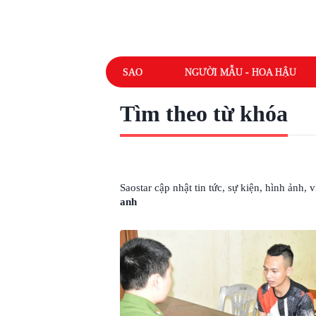
SAO
NGƯỜI MẪU - HOA HẬU
Tìm theo từ khóa
# ĐỐI TƯỢNG NGUYỄN THẾ ANH
Saostar cập nhật tin tức, sự kiện, hình ảnh,
anh