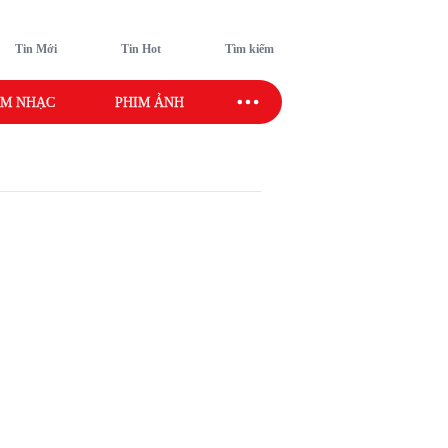
Tin Mới
Tin Hot
Tìm kiếm
M NHẠC
PHIM ẢNH
SAO SPORT