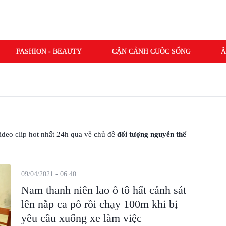
FASHION - BEAUTY
CẬN CẢNH CUỘC SỐNG
Â
 video clip hot nhất 24h qua về chủ đề
đối tượng nguyễn thế
09/04/2021 - 06:40
Nam thanh niên lao ô tô hất cảnh sát
lên nắp ca pô rồi chạy 100m khi bị
yêu cầu xuống xe làm việc