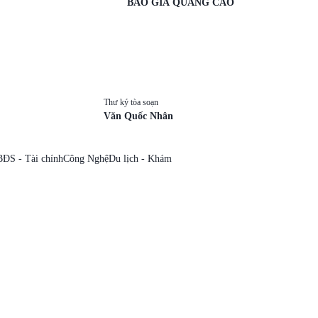
BÁO GIÁ QUẢNG CÁO
Thư ký tòa soạn
Văn Quốc Nhân
BĐS - Tài chính
Công Nghệ
Du lịch - Khám