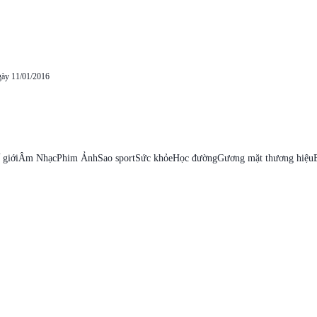
gày 11/01/2016
 giới
Âm Nhạc
Phim Ảnh
Sao sport
Sức khỏe
Học đường
Gương mặt thương hiệu