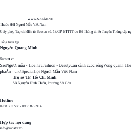
www.saostar.vn
Thuộc Hội Người Mẫu Việt Nam
Giấy phép Tạp chí điện tử Saostar số: 13/GP-BTTTT do Bộ Thông tin & Truyền Thông cấp n
Tổng biên tập
Nguyễn Quang Minh
Saostar.vn
Sao
Người mẫu - Hoa hậu
Fashion - Beauty
Cận cảnh cuộc sống
Vòng quanh Thế
phá
Ăn - chơi
Special
Hội Người Mẫu Việt Nam
Trụ sở TP. Hồ Chí Minh
5B Nguyễn Đình Chiểu, Phường Sài Gòn
Hotline
0938 305 588 -
0933 879 914
Hợp tác nội dung
info@saostar.vn