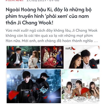
Ngoài Hoàng hậu Ki, đây là những bộ
phim truyền hình 'phải xem' của nam
thần Ji Chang Wook!
Vừa mới xuất ngũ cách đây không lâu, Ji Chang Wook
không còn là cái tên quá xa lạ với những mọt phim
Hàn nữa. Mới anh, anh chàng đã hoàn thành nghĩa vụ
quân sự và đang rục rịch trở lại đóng phim. Cùng điểm
qua một số bộ phim từng rất ăn khách của anh chàng
nhé!