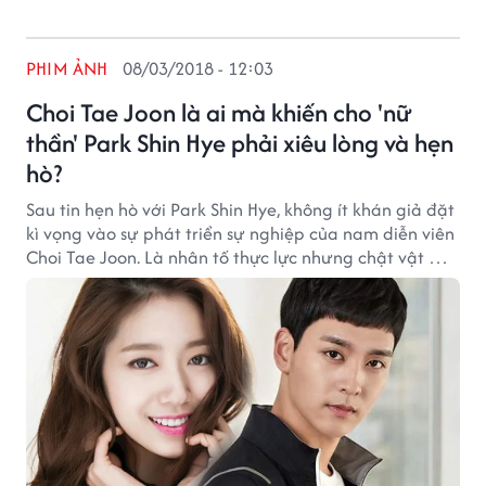
PHIM ẢNH
08/03/2018 - 12:03
Choi Tae Joon là ai mà khiến cho 'nữ
thần' Park Shin Hye phải xiêu lòng và hẹn
hò?
Sau tin hẹn hò với Park Shin Hye, không ít khán giả đặt
kì vọng vào sự phát triển sự nghiệp của nam diễn viên
Choi Tae Joon. Là nhân tố thực lực nhưng chật vật mãi
chưa nổi, Tae Joon cần những vai diễn ấn tượng như
Tae Ho ở "Missing Nine" để bộc lộ khả năng diễn xuất
và tỏa sáng.