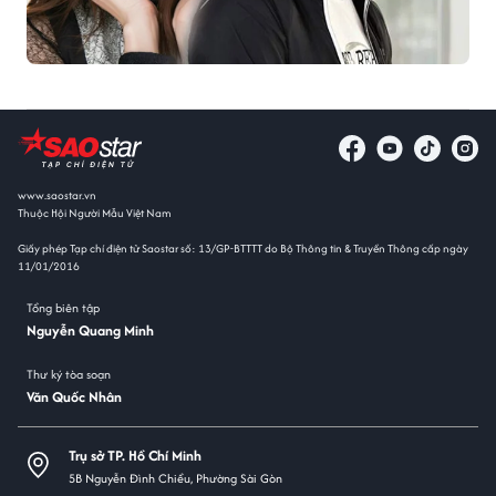
www.saostar.vn
Thuộc Hội Người Mẫu Việt Nam
Giấy phép Tạp chí điện tử Saostar số: 13/GP-BTTTT do Bộ Thông tin & Truyền Thông cấp ngày
11/01/2016
Tổng biên tập
Nguyễn Quang Minh
Thư ký tòa soạn
Văn Quốc Nhân
Trụ sở TP. Hồ Chí Minh
5B Nguyễn Đình Chiểu, Phường Sài Gòn