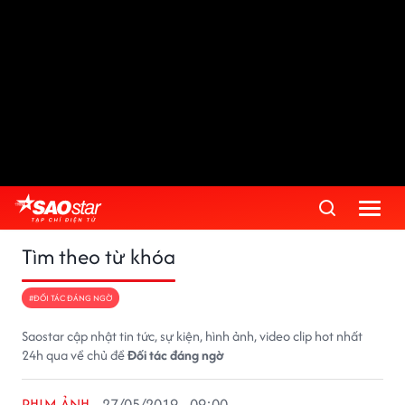
Tìm theo từ khóa
#ĐỐI TÁC ĐÁNG NGỜ
Saostar cập nhật tin tức, sự kiện, hình ảnh, video clip hot nhất
24h qua về chủ đề
Đối tác đáng ngờ
PHIM ẢNH
27/05/2019 - 09:00