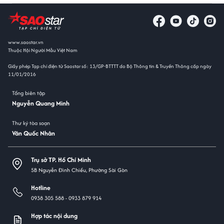
www.saostar.vn
Thuộc Hội Người Mẫu Việt Nam
Giấy phép Tạp chí điện tử Saostar số: 13/GP-BTTTT do Bộ Thông tin & Truyền Thông cấp ngày
11/01/2016
Tổng biên tập
Nguyễn Quang Minh
Thư ký tòa soạn
Văn Quốc Nhân
Trụ sở TP. Hồ Chí Minh
5B Nguyễn Đình Chiểu, Phường Sài Gòn
Hotline
0938 305 588 -
0933 879 914
Hợp tác nội dung