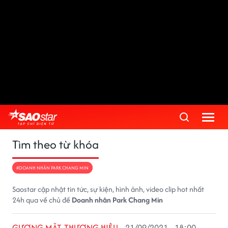
Tìm theo từ khóa
#DOANH NHÂN PARK CHANG MIN
Saostar cập nhật tin tức, sự kiện, hình ảnh, video clip hot nhất
24h qua về chủ đề
Doanh nhân Park Chang Min
GƯƠNG MẶT THƯƠNG HIỆU
21/09/2021 - 18:00