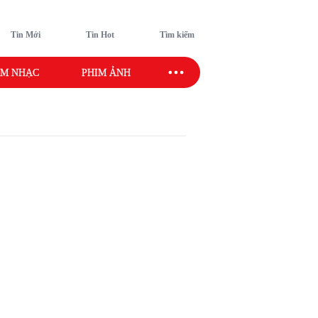
Tin Mới
Tin Hot
Tìm kiếm
M NHẠC
PHIM ẢNH
SAO SPORT