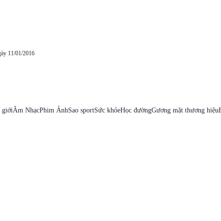
gày 11/01/2016
 giới
Âm Nhạc
Phim Ảnh
Sao sport
Sức khỏe
Học đường
Gương mặt thương hiệu