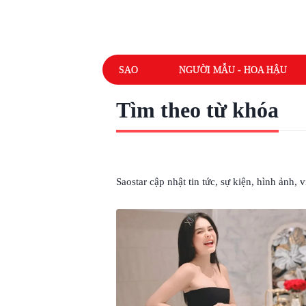
SAO
NGƯỜI MẪU - HOA HẬU
Tìm theo từ khóa
# ĐOÀN DI BĂNG VÀ CHỒNG
Saostar cập nhật tin tức, sự kiện, hình ảnh,