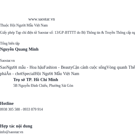
www.saostar.vn
Thuộc Hội Người Mẫu Việt Nam
Giấy phép Tạp chí điện tử Saostar số: 13/GP-BTTTT do Bộ Thông tin & Truyền Thông cấp n
Tổng biên tập
Nguyễn Quang Minh
Saostar.vn
Sao
Người mẫu - Hoa hậu
Fashion - Beauty
Cận cảnh cuộc sống
Vòng quanh Thế
phá
Ăn - chơi
Special
Hội Người Mẫu Việt Nam
Trụ sở TP. Hồ Chí Minh
5B Nguyễn Đình Chiểu, Phường Sài Gòn
Hotline
0938 305 588 -
0933 879 914
Hợp tác nội dung
info@saostar.vn