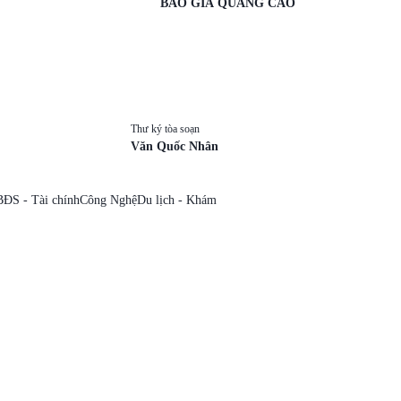
BÁO GIÁ QUẢNG CÁO
Thư ký tòa soạn
Văn Quốc Nhân
BĐS - Tài chính
Công Nghệ
Du lịch - Khám