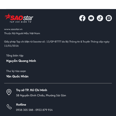
www.saostar.vn
Thuộc Hội Người Mẫu Việt Nam
Giấy phép Tạp chí điện tử Saostar số: 13/GP-BTTTT do Bộ Thông tin & Truyền Thông cấp ngày
11/01/2016
Tổng biên tập
Nguyễn Quang Minh
Thư ký tòa soạn
Văn Quốc Nhân
Trụ sở TP. Hồ Chí Minh
5B Nguyễn Đình Chiểu, Phường Sài Gòn
Hotline
0938 305 588 -
0933 879 914