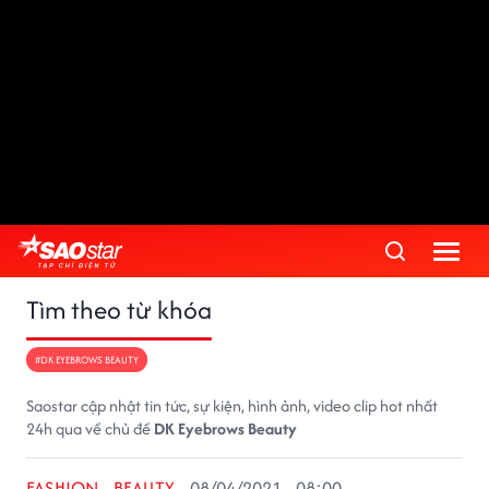
Tìm theo từ khóa
#DK EYEBROWS BEAUTY
Saostar cập nhật tin tức, sự kiện, hình ảnh, video clip hot nhất
24h qua về chủ đề
DK Eyebrows Beauty
FASHION - BEAUTY
08/04/2021 - 08:00