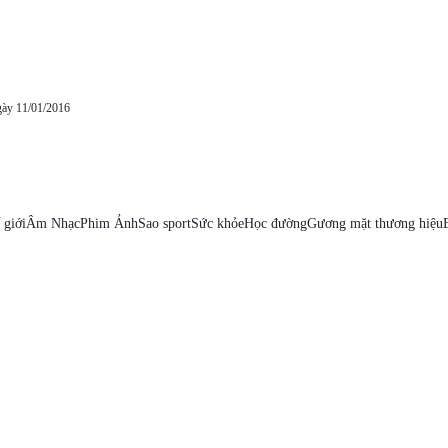
gày 11/01/2016
 giới
Âm Nhạc
Phim Ảnh
Sao sport
Sức khỏe
Học đường
Gương mặt thương hiệu