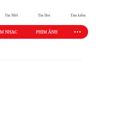
Tin Mới
Tin Hot
Tìm kiếm
M NHẠC
PHIM ẢNH
SAO SPORT