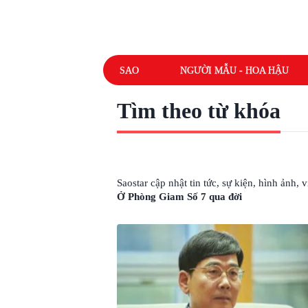
SAO
NGƯỜI MẪU - HOA HẬU
Tìm theo từ khóa
# DIỄN VIÊN ĐIỀU KỲ DIỆU Ở PHÒNG 
Saostar cập nhật tin tức, sự kiện, hình ảnh,
Ở Phòng Giam Số 7 qua đời