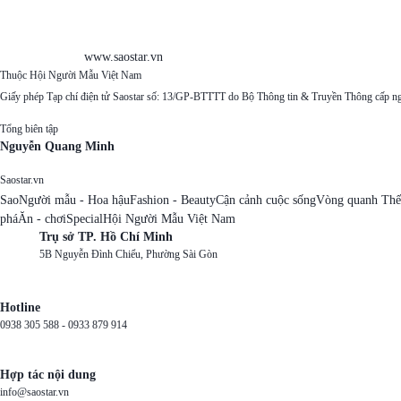
www.saostar.vn
Thuộc Hội Người Mẫu Việt Nam
Giấy phép Tạp chí điện tử Saostar số: 13/GP-BTTTT do Bộ Thông tin & Truyền Thông cấp n
Tổng biên tập
Nguyễn Quang Minh
Saostar.vn
Sao
Người mẫu - Hoa hậu
Fashion - Beauty
Cận cảnh cuộc sống
Vòng quanh Thế
phá
Ăn - chơi
Special
Hội Người Mẫu Việt Nam
Trụ sở TP. Hồ Chí Minh
5B Nguyễn Đình Chiểu, Phường Sài Gòn
Hotline
0938 305 588 -
0933 879 914
Hợp tác nội dung
info@saostar.vn