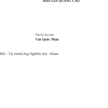
BÁO GIÁ QUẢNG CÁO
Thư ký tòa soạn
Văn Quốc Nhân
BĐS - Tài chính
Công Nghệ
Du lịch - Khám