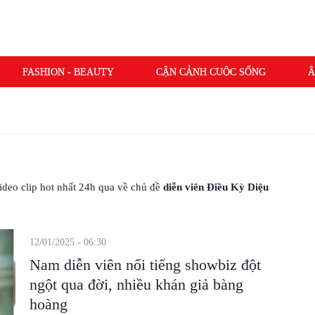
FASHION - BEAUTY
CẬN CẢNH CUỘC SỐNG
Â
GIAM SỐ 7 QUA ĐỜI
 video clip hot nhất 24h qua về chủ đề
diễn viên Điều Kỳ Diệu
12/01/2025 - 06:30
Nam diễn viên nổi tiếng showbiz đột
ngột qua đời, nhiều khán giả bàng
hoàng