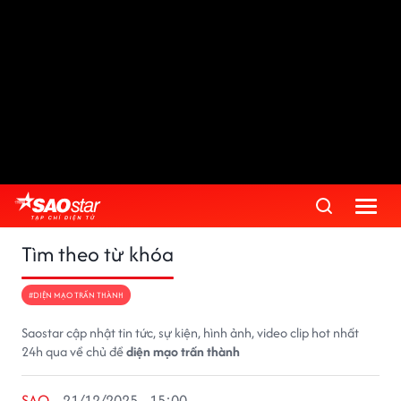
Tìm theo từ khóa
#DIỆN MẠO TRẤN THÀNH
Saostar cập nhật tin tức, sự kiện, hình ảnh, video clip hot nhất
24h qua về chủ đề
diện mạo trấn thành
SAO
21/12/2025 - 15:00