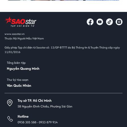
www.saostar.vn
Thuộc Hội Người Mẫu Việt Nam
Giấy phép Tạp chí điện tử Saostar số: 13/GP-BTTTT do Bộ Thông tin & Truyền Thông cấp ngày
11/01/2016
Tổng biên tập
Nguyễn Quang Minh
Thư ký tòa soạn
Văn Quốc Nhân
Trụ sở TP. Hồ Chí Minh
5B Nguyễn Đình Chiểu, Phường Sài Gòn
Hotline
0938 305 588 -
0933 879 914