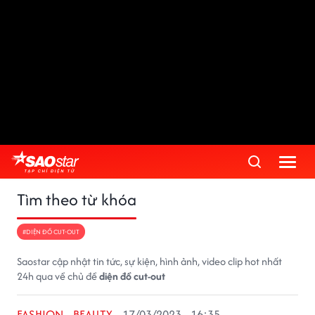
Tìm theo từ khóa
#DIỆN ĐỒ CUT-OUT
Saostar cập nhật tin tức, sự kiện, hình ảnh, video clip hot nhất
24h qua về chủ đề
diện đồ cut-out
FASHION - BEAUTY
17/03/2023 - 16:35