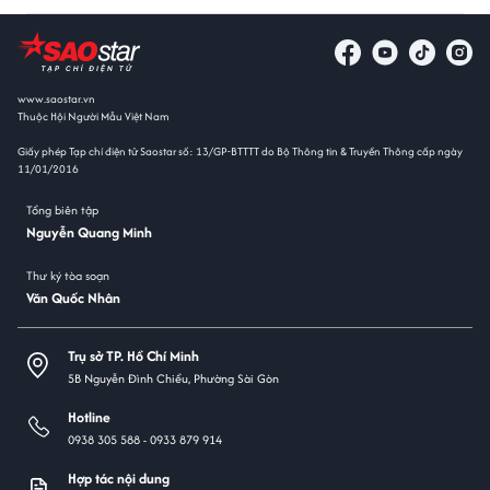
www.saostar.vn
Thuộc Hội Người Mẫu Việt Nam
Giấy phép Tạp chí điện tử Saostar số: 13/GP-BTTTT do Bộ Thông tin & Truyền Thông cấp ngày
11/01/2016
Tổng biên tập
Nguyễn Quang Minh
Thư ký tòa soạn
Văn Quốc Nhân
Trụ sở TP. Hồ Chí Minh
5B Nguyễn Đình Chiểu, Phường Sài Gòn
Hotline
0938 305 588 -
0933 879 914
Hợp tác nội dung