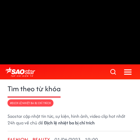
Tìm theo từ khóa
#ĐỊCH LỆ NHIỆT BA BỊ CHỈ TRÍCH
Saostar cập nhật tin tức, sự kiện, hình ảnh, video clip hot nhất
24h qua về chủ đề
Địch lệ nhiệt ba bị chỉ trích
FASHION - BEAUTY
01/06/2023 - 19:00