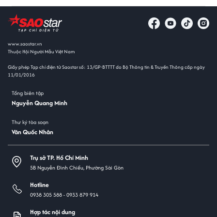
www.saostar.vn
Thuộc Hội Người Mẫu Việt Nam
Giấy phép Tạp chí điện tử Saostar số: 13/GP-BTTTT do Bộ Thông tin & Truyền Thông cấp ngày
11/01/2016
Tổng biên tập
Nguyễn Quang Minh
Thư ký tòa soạn
Văn Quốc Nhân
Trụ sở TP. Hồ Chí Minh
5B Nguyễn Đình Chiểu, Phường Sài Gòn
Hotline
0938 305 588 -
0933 879 914
Hợp tác nội dung