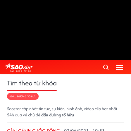
Tìm theo từ khóa
#ĐẦU ĐƯỜNG TỐ HỮU
Saostar cập nhật tin tức, sự kiện, hình ảnh, video clip hot nhất
24h qua về chủ đề
đầu đường tố hữu
CẬN CẢNH CUỘC SỐNG
07/04/2021 - 19:53