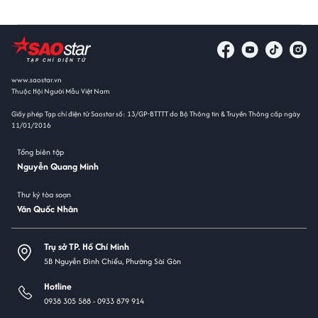
www.saostar.vn
Thuộc Hội Người Mẫu Việt Nam
Giấy phép Tạp chí điện tử Saostar số: 13/GP-BTTTT do Bộ Thông tin & Truyền Thông cấp ngày
11/01/2016
Tổng biên tập
Nguyễn Quang Minh
Thư ký tòa soạn
Văn Quốc Nhân
Trụ sở TP. Hồ Chí Minh
5B Nguyễn Đình Chiểu, Phường Sài Gòn
Hotline
0938 305 588 -
0933 879 914