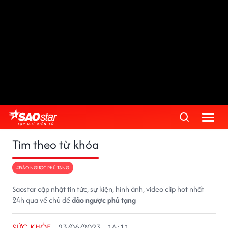
Tìm theo từ khóa
#ĐẢO NGƯỢC PHỦ TẠNG
Saostar cập nhật tin tức, sự kiện, hình ảnh, video clip hot nhất
24h qua về chủ đề
đảo ngược phủ tạng
SỨC KHỎE
23/06/2023 - 16:11