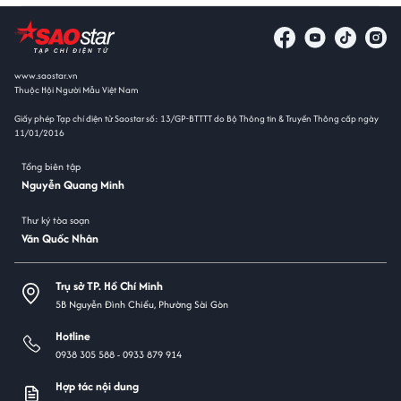
www.saostar.vn
Thuộc Hội Người Mẫu Việt Nam
Giấy phép Tạp chí điện tử Saostar số: 13/GP-BTTTT do Bộ Thông tin & Truyền Thông cấp ngày
11/01/2016
Tổng biên tập
Nguyễn Quang Minh
Thư ký tòa soạn
Văn Quốc Nhân
Trụ sở TP. Hồ Chí Minh
5B Nguyễn Đình Chiểu, Phường Sài Gòn
Hotline
0938 305 588 -
0933 879 914
Hợp tác nội dung